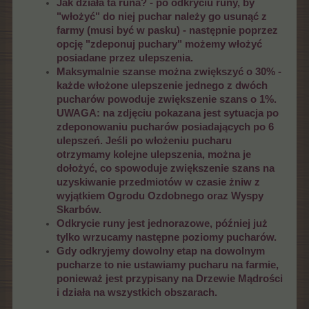
Jak działa ta runa? - po odkryciu runy, by
"włożyć" do niej puchar należy go usunąć z
farmy (musi być w pasku) - następnie poprzez
opcję "zdeponuj puchary" możemy włożyć
posiadane przez ulepszenia.
Maksymalnie szanse można zwiększyć o 30% -
każde włożone ulepszenie jednego z dwóch
pucharów powoduje zwiększenie szans o 1%.
UWAGA: na zdjęciu pokazana jest sytuacja po
zdeponowaniu pucharów posiadających po 6
ulepszeń. Jeśli po włożeniu pucharu
otrzymamy kolejne ulepszenia, można je
dołożyć, co spowoduje zwiększenie szans na
uzyskiwanie przedmiotów w czasie żniw z
wyjątkiem Ogrodu Ozdobnego oraz Wyspy
Skarbów.
Odkrycie runy jest jednorazowe, później już
tylko wrzucamy następne poziomy pucharów.
Gdy odkryjemy dowolny etap na dowolnym
pucharze to nie ustawiamy pucharu na farmie,
ponieważ jest przypisany na Drzewie Mądrości
i działa na wszystkich obszarach.