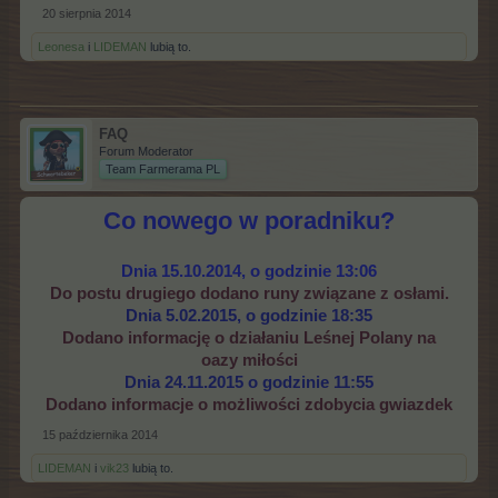
20 sierpnia 2014
Leonesa
i
LIDEMAN
lubią to.
FAQ
Forum Moderator
Team Farmerama PL
Co nowego w poradniku?
Dnia 15.10.2014, o godzinie 13:06
Do postu drugiego dodano runy związane z osłami.
Dnia 5.02.2015, o godzinie 18:35
Dodano informację o działaniu Leśnej Polany na
oazy miłości
Dnia 24.11.2015 o godzinie 11:55
Dodano informacje o możliwości zdobycia gwiazdek
15 października 2014
LIDEMAN
i
vik23
lubią to.