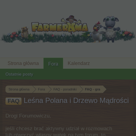
Strona główna
Kalendarz
Fora
Ostatnie posty
Strona główna
Fora
FAQ - poradniki
FAQ - gra
Leśna Polana i Drzewo Mądrości
FAQ
Drogi Forumowiczu,
jeśli chcesz brać aktywny udział w rozmowach
lub otworzyć własny wątek na tym forum, to