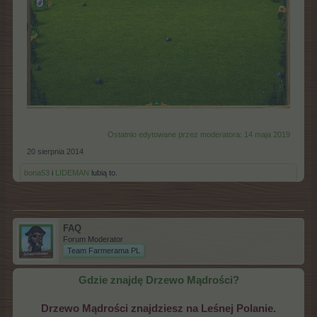
Ostatnio edytowane przez moderatora:
14 maja 2019
20 sierpnia 2014
bona53
i
LIDEMAN
lubią to.
FAQ
Forum Moderator
Team Farmerama PL
Gdzie znajdę Drzewo Mądrości?
Drzewo Mądrości znajdziesz na Leśnej Polanie.