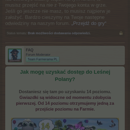
musisz przejść na nie z Twojego konta w grze.
Jeśli go jeszcze nie masz, to musisz najpierw je
założyć. Bardzo cieszymy na Twoje następne
odwiedziny na naszym forum.
„Przejdź do gry“
Status tematu:
Brak możliwości dodawania odpowiedzi.
FAQ
Forum Moderator
Team Farmerama PL
Jak mogę uzyskać dostęp do Leśnej
Polany?
Dostaniesz się tam po uzyskaniu 14 poziomu.
Gwiazdki są widoczne od momentu zdobycia
pierwszej. Od 14 poziomu otrzymujemy jedną za
przejście poziomu na Farmie.