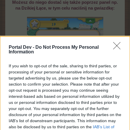
Możesz do niego dostać się także poprzez panel np.
na Dzikiej Łące, w tym celu naciśnij na gwiazdkę:
Portal Dev -
Do Not Process My Personal
Information
If you wish to opt-out of the sale, sharing to third parties, or
Co to są runy i elementy mądrości ?
processing of your personal or sensitive information for
targeted advertising by us, please use the below opt-out
Elementem wiedzy, który możesz odblokować może
section to confirm your selection. Please note that after your
być: więcej miejsca na polanie, specjalny bonus czy
opt-out request is processed you may continue seeing
inne wspomagacze.
Runy znajdują się na drzewie
interest-based ads based on personal information utilized by
mądrości. Za ich pomocą odblokowujemy kolejne
us or personal information disclosed to third parties prior to
elementy wiedzy.
your opt-out. You may separately opt-out of the further
a) Runy , które będziesz w danym momencie mógł
disclosure of your personal information by third parties on the
odblokować są otoczone złocistym kręgiem.
IAB’s list of downstream participants. This information may
also be disclosed by us to third parties on the
IAB’s List of