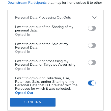
Downstream Participants
that may further disclose it to other
third parties.
Personal Data Processing Opt Outs
I want to opt-out of the Sharing of my
personal data.
Opted In
I want to opt-out of the Sale of my
Personal Data.
Opted In
I want to opt-out of processing my
Personal Data for Targeted Advertising.
b) Runy, które zostały już odblokowane mają kolor
Opted In
zielony i są otoczone złocistą ramką.
I want to opt-out of Collection, Use,
Retention, Sale, and/or Sharing of my
Personal Data that Is Unrelated with the
Purposes for which it was collected.
Opted Out
CONFIRM