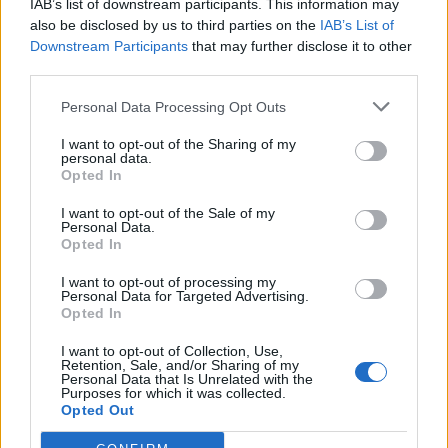
Nawiedzony dom i Grzybowy las
IAB’s list of downstream participants. This information may
FAQ
also be disclosed by us to third parties on the
IAB’s List of
10 lipca 2026
Odpowiedzi:
8
Downstream Participants
that may further disclose it to other
Galeria Handlowa
FAQ
third parties.
FAQ
8 lipca 2026
Odpowiedzi:
4
Personal Data Processing Opt Outs
Nowe projekty miejskie
FAQ
FAQ
I want to opt-out of the Sharing of my
1 lipca 2026
Odpowiedzi:
3
personal data.
Magazyny - Menażeria, Manufaktura,
FAQ
Opted In
Ogród dendrologiczny oraz Muzeum
FAQ
...
2
I want to opt-out of the Sale of my
3 czerwca 2026
Odpowiedzi:
36
Personal Data.
Opted In
Dolina Szarotek od A do Z - wersja 2.0
FAQ
FAQ
...
2
21 maja 2026
Odpowiedzi:
20
I want to opt-out of processing my
Personal Data for Targeted Advertising.
Super Przyjaciele z Farmy
FAQ
Opted In
FAQ
22 kwietnia 2026
Odpowiedzi:
1
I want to opt-out of Collection, Use,
Prezenty
FAQ
Retention, Sale, and/or Sharing of my
Personal Data that Is Unrelated with the
FAQ
Purposes for which it was collected.
22 kwietnia 2026
Odpowiedzi:
5
Opted Out
Farmerskie Koło Fortuny
FAQ
FAQ