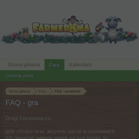
Strona główna
Kalendarz
Fora
Ostatnie posty
Strona główna
Fora
FAQ - poradniki
FAQ - gra
Drogi Forumowiczu,
jeśli chcesz brać aktywny udział w rozmowach
lub otworzyć własny wątek na tym forum, to