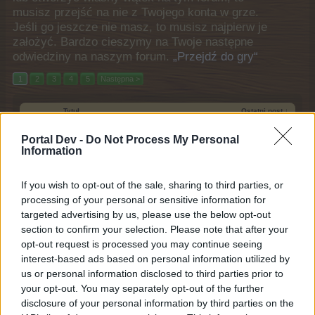
musisz przejść na nie z Twojego konta w grze.
Jeśli go jeszcze nie masz, to musisz najpierw je
założyć. Bardzo cieszymy na Twoje następne
odwiedziny na naszym forum.
„Przejdź do gry“
1
2
3
4
5
Następna >
Tytuł
Ostatni post ↓
Cudowne Pnącze
FAQ
Portal Dev -
Do Not Process My Personal
FAQ
Information
Środa o 18:28
Odpowiedzi:
4
Bonus za codzienne logowanie, czyli
FAQ
Franek Kędzierzawy
If you wish to opt-out of the sale, sharing to third parties, or
FAQ
...
4
5
6
processing of your personal or sensitive information for
30 lipca 2026
Odpowiedzi:
118
targeted advertising by us, please use the below opt-out
SklepoRama
FAQ
section to confirm your selection. Please note that after your
FAQ
...
2
3
opt-out request is processed you may continue seeing
22 lipca 2026
Odpowiedzi:
46
interest-based ads based on personal information utilized by
Spółdzielnia - Misje
FAQ
us or personal information disclosed to third parties prior to
FAQ
...
19
20
21
22 lipca 2026
Odpowiedzi:
403
your opt-out. You may separately opt-out of the further
Strefa Pełni: Pola pełni księżyca,
disclosure of your personal information by third parties on the
FAQ