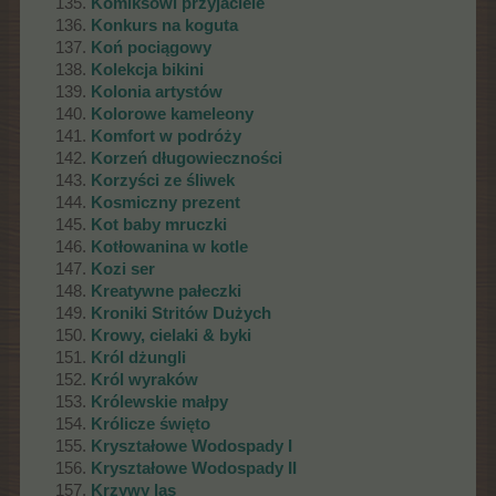
Komiksowi przyjaciele
Konkurs na koguta
Koń pociągowy
Kolekcja bikini
Kolonia artystów
Kolorowe kameleony
Komfort w podróży
Korzeń długowieczności
Korzyści ze śliwek
Kosmiczny prezent
Kot baby mruczki
Kotłowanina w kotle
Kozi ser
Kreatywne pałeczki
Kroniki Stritów Dużych
Krowy, cielaki & byki
Król dżungli
Król wyraków
Królewskie małpy
Królicze święto
Kryształowe Wodospady I
Kryształowe Wodospady II
Krzywy las