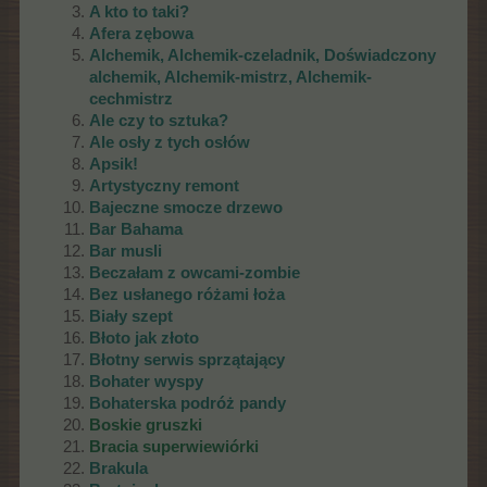
A kto to taki?
Afera zębowa
Alchemik,
Alchemik-czeladnik, Doświadczony
alchemik,
Alchemik-mistrz,
Alchemik-
cechmistrz
Ale czy to sztuka?
Ale osły z tych osłów
Apsik!
Artystyczny remont
Bajeczne smocze drzewo
Bar Bahama
Bar musli
Beczałam z owcami-zombie
Bez usłanego różami łoża
Biały szept
Błoto jak złoto
Błotny serwis sprzątający
Bohater wyspy
Bohaterska podróż pandy
Boskie gruszki
Bracia superwiewiórki
Brakula