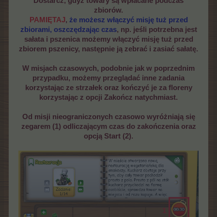
Dostarcz, gdyż towary są wpłacane podczas
zbiorów.
PAMIĘTAJ
,
że możesz włączyć misję tuż przed
zbiorami, oszczędzając czas
, n
p. jeśli potrzebna jest
sałata i pszenica możemy włączyć misję tuż przed
zbiorem pszenicy, następnie ją zebrać i zasiać sałatę.
W misjach czasowych, podobnie jak w poprzednim
przypadku, możemy przeglądać inne zadania
korzystając ze strzałek oraz kończyć je za floreny
korzystając z opcji Zakończ natychmiast.
Od misji nieograniczonych czasowo wyróżniają się
zegarem (1) odliczającym czas do zakończenia oraz
opcją Start (2).