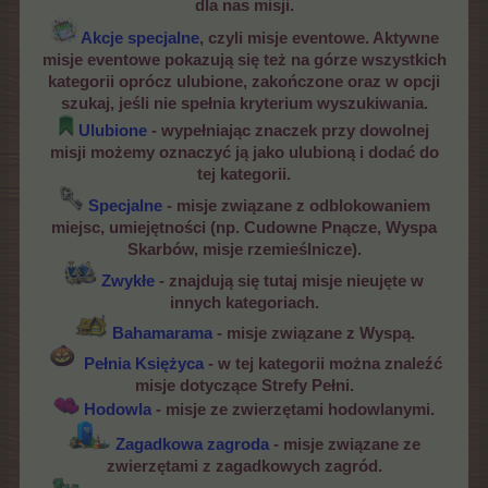
dla nas misji.
Akcje specjalne
, czyli
misje eventowe. Aktywne
misje eventowe pokazują się też na górze wszystkich
kategorii oprócz ulubione, zakończone oraz w opcji
szukaj, jeśli nie spełnia kryterium wyszukiwania.
Ulubione
- wypełniając znaczek przy dowolnej
misji możemy oznaczyć ją jako ulubioną i dodać do
tej kategorii.
Specjalne
-
misje związane z odblokowaniem
miejsc, umiejętności (np. Cudowne Pnącze, Wyspa
Skarbów, misje rzemieślnicze).
Zwykłe
- znajdują się tutaj misje nieujęte w
innych kategoriach.
Bahamarama
- misje związane z Wyspą.
Pełnia Księżyca
- w tej kategorii można znaleźć
misje dotyczące Strefy Pełni.
Hodowla
- misje ze zwierzętami hodowlanymi.
Zagadkowa zagroda
- misje związane ze
zwierzętami z zagadkowych zagród.