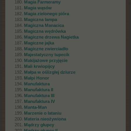
Magia Farmeramy
Magia wąsów
Magia zielonego pióra
Magiczna lampa
Magiczna Manacica
Magiczna wędrówka
Magiczne drzewa Nagietka
Magiczne jajka
Magiczne zwierciadło
Majestatyczny tupecik
Makijażowe przyjęcie
Mali krwiopijcy
Małpa w oślizgłej dziurze
Małpi Honor
Manufaktura
Manufaktura II
Manufaktura III
Manufaktura IV
Manta-Man
Marzenie o lataniu
Materia nieożywiona
Mądrzy głupcy
Mądrzy głupcy II