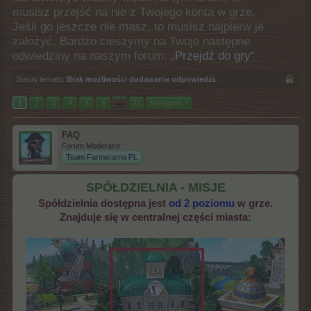
musisz przejść na nie z Twojego konta w grze.
Jeśli go jeszcze nie masz, to musisz najpierw je
założyć. Bardzo cieszymy na Twoje następne
odwiedziny na naszym forum.
„Przejdź do gry“
Status tematu:
Brak możliwości dodawania odpowiedzi.
1
2
3
4
5
6
→
21
Następna >
FAQ
Forum Moderator
Team Farmerama PL
SPÓŁDZIELNIA - MISJE
Spółdzielnia dostępna jest
od 2 poziomu
w grze.
Znajduje się w centralnej części miasta: