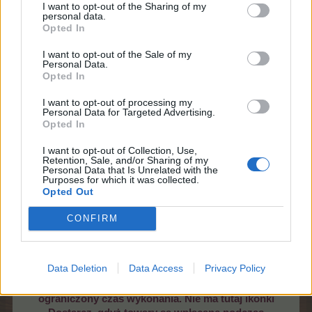
I want to opt-out of the Sharing of my
personal data.
Opted In
I want to opt-out of the Sale of my
W podobny sposób możemy sprawdzić opis
Personal Data.
Opted In
wymaganych towarów.
Ostatnio edytowane przez moderatora:
14 maja 2019
I want to opt-out of processing my
20 sierpnia 2014
Personal Data for Targeted Advertising.
Opted In
monikaf
lubi to.
I want to opt-out of Collection, Use,
Retention, Sale, and/or Sharing of my
Personal Data that Is Unrelated with the
Purposes for which it was collected.
FAQ
Opted Out
Forum Moderator
Team Farmerama PL
CONFIRM
Wykonywanie misji ograniczonych
czasowo
Data Deletion
Data Access
Privacy Policy
Wśród misji znajdują się takie, które mają
ograniczony czas wykonania. Nie ma tutaj ikonki