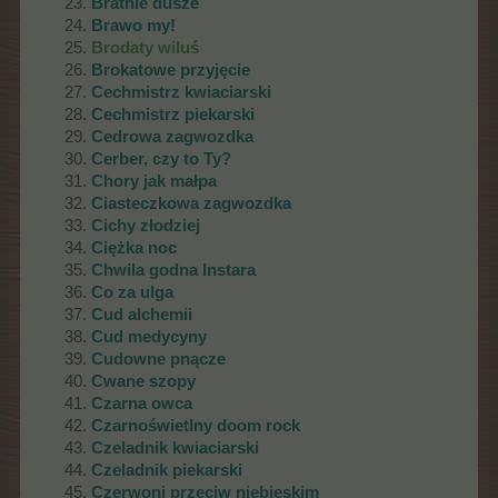
Bratnie dusze
Brawo my!
Brodaty wiluś
Brokatowe przyjęcie
Cechmistrz kwiaciarski
Cechmistrz piekarski
Cedrowa zagwozdka
Cerber, czy to Ty?
Chory jak małpa
Ciasteczkowa zagwozdka
Cichy złodziej
Ciężka noc
Chwila godna Instara
Co za ulga
Cud alchemii
Cud medycyny
Cudowne pnącze
Cwane szopy
Czarna owca
Czarnoświetlny doom rock
Czeladnik kwiaciarski
Czeladnik piekarski
Czerwoni przeciw niebieskim