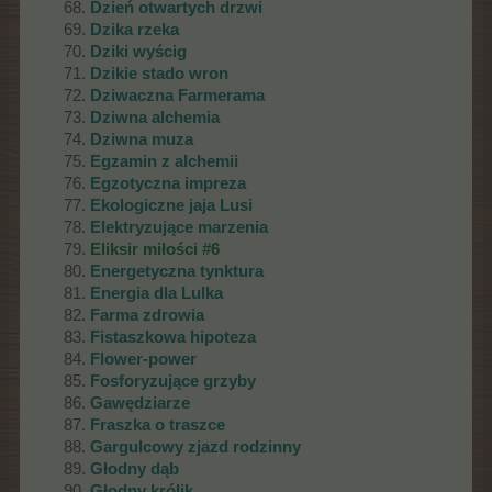
Dzień otwartych drzwi
Dzika rzeka
Dziki wyścig
Dzikie stado wron
Dziwaczna Farmerama
Dziwna alchemia
Dziwna muza
Egzamin z alchemii
Egzotyczna impreza
Ekologiczne jaja Lusi
Elektryzujące marzenia
Eliksir miłości #6
Energetyczna tynktura
Energia dla Lulka
Farma zdrowia
Fistaszkowa hipoteza
Flower-power
Fosforyzujące grzyby
Gawędziarze
Fraszka o traszce
Gargulcowy zjazd rodzinny
Głodny dąb
Głodny królik