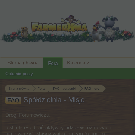
Strona główna
Kalendarz
Fora
Ostatnie posty
Strona główna
Fora
FAQ - poradniki
FAQ - gra
Spółdzielnia - Misje
FAQ
Drogi Forumowiczu,
jeśli chcesz brać aktywny udział w rozmowach
lub otworzyć własny wątek na tym forum, to