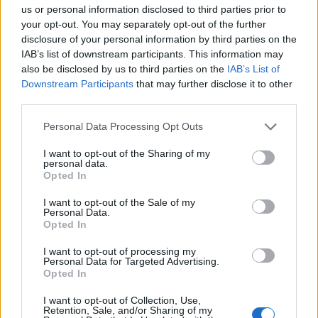
us or personal information disclosed to third parties prior to
musisz przejść na nie z Twojego konta w grze.
your opt-out. You may separately opt-out of the further
Jeśli go jeszcze nie masz, to musisz najpierw je
disclosure of your personal information by third parties on the
założyć. Bardzo cieszymy na Twoje następne
IAB’s list of downstream participants. This information may
odwiedziny na naszym forum.
„Przejdź do gry“
also be disclosed by us to third parties on the
IAB’s List of
Status tematu:
Brak możliwości dodawania odpowiedzi.
Downstream Participants
that may further disclose it to other
third parties.
neunstickPL
Personal Data Processing Opt Outs
Czeladnik forum
I want to opt-out of the Sharing of my
personal data.
Nieustannie próbuję dobrze założyć temat. Próba
Opted In
nr(chyba)3. Mam małą zagadkę, może prosta ale
I want to opt-out of the Sale of my
jednak...Z jakiej gry pochodzi mój obecny avatar?
Personal Data.
Opted In
PS:Liczę na to, że w końcu dobrze zrobiłem temat i
I want to opt-out of processing my
w dobrym dziale.
Personal Data for Targeted Advertising.
Opted In
3 lipca 2015
I want to opt-out of Collection, Use,
Retention, Sale, and/or Sharing of my