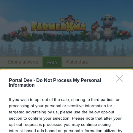
Strona główna
Kalendarz
Fora
Ostatnie posty
Portal Dev -
Do Not Process My Personal
Information
...
Fora
Archiwum
Archiwum - pozostałe działy
Zagadka
If you wish to opt-out of the sale, sharing to third parties, or
processing of your personal or sensitive information for
targeted advertising by us, please use the below opt-out
Drogi Forumowiczu,
section to confirm your selection. Please note that after your
opt-out request is processed you may continue seeing
jeśli chcesz brać aktywny udział w rozmowach
interest-based ads based on personal information utilized by
lub otworzyć własny wątek na tym forum, to