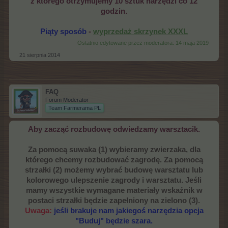
z którego otrzymujemy 10 sztuk narzędzi co 12
godzin.
Piąty sposób
-
wyprzedaż skrzynek XXXL
Ostatnio edytowane przez moderatora:
14 maja 2019
21 sierpnia 2014
FAQ
Forum Moderator
Team Farmerama PL
Aby zacząć rozbudowę odwiedzamy warsztacik.
Za pomocą suwaka (1) wybieramy zwierzaka, dla
którego chcemy rozbudować zagrodę. Za pomocą
strzałki (2) możemy wybrać budowę warsztatu lub
kolorowego ulepszenie zagrody i warsztatu. Jeśli
mamy wszystkie wymagane materiały wskaźnik w
postaci strzałki będzie zapełniony na zielono (3).
Uwaga:
jeśli brakuje nam jakiegoś narzędzia opcja
"Buduj" będzie szara.