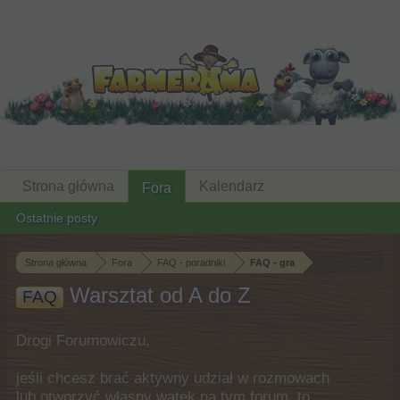
Strona główna
Kalendarz
Fora
Ostatnie posty
Strona główna
Fora
FAQ - poradniki
FAQ - gra
Warsztat od A do Z
FAQ
Drogi Forumowiczu,
jeśli chcesz brać aktywny udział w rozmowach
lub otworzyć własny wątek na tym forum, to