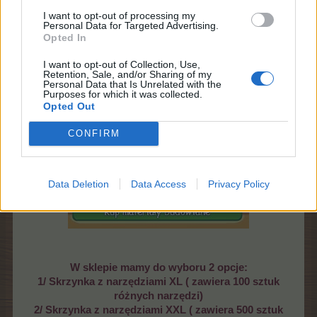
I want to opt-out of processing my
Personal Data for Targeted Advertising.
Opted In
I want to opt-out of Collection, Use,
Retention, Sale, and/or Sharing of my
Personal Data that Is Unrelated with the
Purposes for which it was collected.
Opted Out
wybieramy sekcję----->>> sklep farmerski
CONFIRM
następnie wybieramy z rubryki
Inne artykuły
przycisk
Dodatki
lub w warsztacie wybieramy przycisk
Kup
materiały budowlane
.
Data Deletion
Data Access
Privacy Policy
W sklepie mamy do wyboru 2 opcje:
1/ Skrzynka z narzędziami XL ( zawiera 100 sztuk
różnych narzędzi)
2/ Skrzynka z narzędziami XXL ( zawiera 500 sztuk