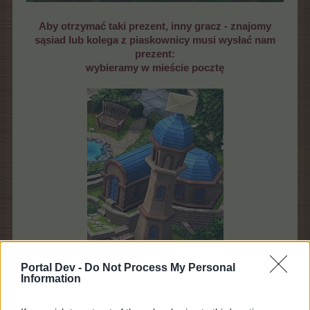
Aby otrzymać taki prezent, inny gracz - znajomy
sąsiad lub kolega z piaskownicy musi wysłać nam
prezent:
wybieramy w mieście pocztę
Portal Dev -
Do Not Process My Personal
Information
następnie----> Wyślij prezenty