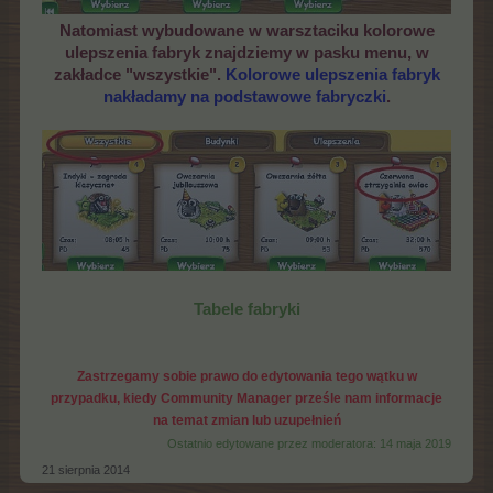
Natomiast wybudowane w warsztaciku kolorowe
ulepszenia fabryk znajdziemy w pasku menu, w
zakładce "wszystkie".
Kolorowe ulepszenia fabryk
nakładamy na podstawowe fabryczki
.
Tabele fabryki
Zastrzegamy sobie prawo do edytowania tego wątku w
przypadku, kiedy Community Manager prześle nam informacje
na temat zmian lub uzupełnień
Ostatnio edytowane przez moderatora:
14 maja 2019
21 sierpnia 2014