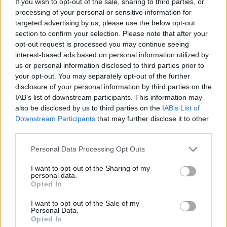
If you wish to opt-out of the sale, sharing to third parties, or
później wybieramy skrzyneczkę z narzędziami i
processing of your personal or sensitive information for
wysyłamy wybranej osobie.
targeted advertising by us, please use the below opt-out
section to confirm your selection. Please note that after your
opt-out request is processed you may continue seeing
interest-based ads based on personal information utilized by
us or personal information disclosed to third parties prior to
your opt-out. You may separately opt-out of the further
disclosure of your personal information by third parties on the
Uwaga,
osoba wysyłająca nie ma wpływu na typ
IAB’s list of downstream participants. This information may
narzędzia czy materiału. Ona wysyła tylko
also be disclosed by us to third parties on the
IAB’s List of
skrzyneczkę, zawartość definiuje system gry.
Downstream Participants
that may further disclose it to other
Zawsze otrzymujemy 10 sztuk narzędzi z jednej
third parties.
skrzynki.
Poradnik na temat wysyłania prezentów znajdziecie
Personal Data Processing Opt Outs
TUTAJ.
I want to opt-out of the Sharing of my
personal data.
Opted In
Sposób trzeci - Zakup w sklepie farmerskim
I want to opt-out of the Sale of my
W mieście wybieramy budynek galerii handlowej
Personal Data.
Opted In