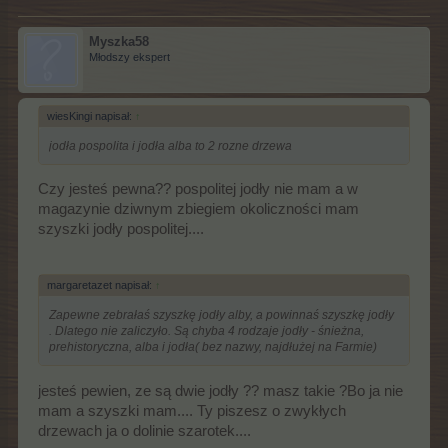
Myszka58
Młodszy ekspert
wiesKingi napisał:
↑
jodła pospolita i jodła alba to 2 rozne drzewa
Czy jesteś pewna?? pospolitej jodły nie mam a w
magazynie dziwnym zbiegiem okoliczności mam
szyszki jodły pospolitej....
margaretazet napisał:
↑
Zapewne zebrałaś szyszkę jodły alby, a powinnaś szyszkę jodły
. Dlatego nie zaliczyło. Są chyba 4 rodzaje jodły - śnieżna,
prehistoryczna, alba i jodła( bez nazwy, najdłużej na Farmie)
jesteś pewien, ze są dwie jodły ?? masz takie ?Bo ja nie
mam a szyszki mam.... Ty piszesz o zwykłych
drzewach ja o dolinie szarotek....