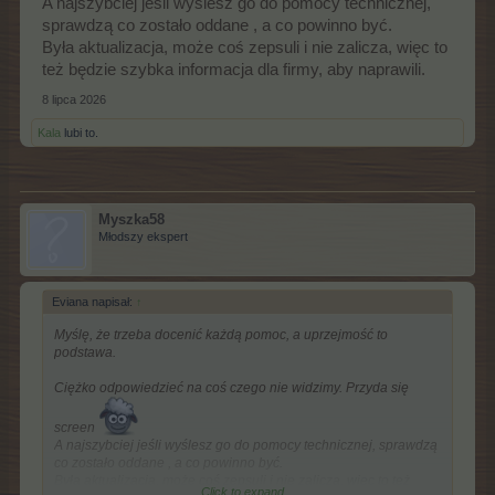
A najszybciej jeśli wyślesz go do pomocy technicznej,
sprawdzą co zostało oddane , a co powinno być.
Była aktualizacja, może coś zepsuli i nie zalicza, więc to
też będzie szybka informacja dla firmy, aby naprawili.
8 lipca 2026
Kala
lubi to.
Myszka58
Młodszy ekspert
Eviana napisał:
↑
Myślę, że trzeba docenić każdą pomoc, a uprzejmość to
podstawa.
Ciężko odpowiedzieć na coś czego nie widzimy. Przyda się
screen
A najszybciej jeśli wyślesz go do pomocy technicznej, sprawdzą
co zostało oddane , a co powinno być.
Była aktualizacja, może coś zepsuli i nie zalicza, więc to też
Click to expand...