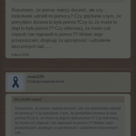
będzie szybka informacja dla firmy, aby naprawili.
Rozumiem, że pomoc należy docenić, ale czy
ktokolwiek udzielił mi pomocy? Czy gdybanie o tym, że
pomyliłam drzewa to była pomoc?Czy to, że może to
błąd to była pomoc?? Czy informacj, że może coś
zepsuli i nie naprawili to pomoc?? Wobec tego
przepraszam, dziękuję za uprzejmość i udzielenie
bezcennych rad.......
8 lipca 2026
-mala159-
Chodząca legenda forum
Myszka58 napisał:
↑
Rozumiem, że pomoc należy docenić, ale czy ktokolwiek udzielił
mi pomocy? Czy gdybanie o tym, że pomyliłam drzewa to była
pomoc?Czy to, że może to błąd to była pomoc?? Czy informacj,
że może coś zepsuli i nie naprawili to pomoc?? Wobec tego
przepraszam, dziękuję za uprzejmość i udzielenie bezcennych
rad.......