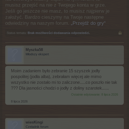
musisz przejść na nie z Twojego konta w grze.
Jeśli go jeszcze nie masz, to musisz najpierw je
założyć. Bardzo cieszymy na Twoje następne
odwiedziny na naszym forum.
„Przejdź do gry“
Status tematu:
Brak możliwości dodawania odpowiedzi.
Myszka58
Młodszy ekspert
Moim zadaniem było zebranie 15 szyszek jodły
pospolitej (jodła alba), zebrałam więcej ale mimo
wszystko nie zostało mi to zaliczone.....co poszło nie tak
??? Dla jasności chodzi o jodły z doliny szarotek......
Ostatnie edytowanie:
8 lipca 2026
8 lipca 2026
wiesKingi
Czeladnik forum