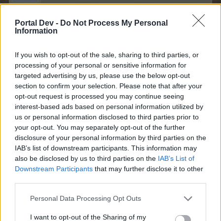
agniecha$ napisał:
↑
Portal Dev -
Do Not Process My Personal
Information
gdy używamy nawozu natychmiastowe drzewo to zadania nie
zaliczy
w innym przypadku może jakiś błąd
If you wish to opt-out of the sale, sharing to third parties, or
processing of your personal or sensitive information for
nie chodziło mi o informację na którą znam
targeted advertising by us, please use the below opt-out
odpowiedź....Myślę, że takie rady niepotrzebnie
section to confirm your selection. Please note that after your
zaśmiecają forum.....
opt-out request is processed you may continue seeing
8 lipca 2026
interest-based ads based on personal information utilized by
us or personal information disclosed to third parties prior to
your opt-out. You may separately opt-out of the further
disclosure of your personal information by third parties on the
agniecha$
Chodząca legenda forum
IAB’s list of downstream participants. This information may
also be disclosed by us to third parties on the
IAB’s List of
Downstream Participants
that may further disclose it to other
Myszka58 napisał:
↑
third parties.
nie chodziło mi o informację na którą znam odpowiedź....Myślę,
że takie rady niepotrzebnie zaśmiecają forum.....
Personal Data Processing Opt Outs
I want to opt-out of the Sharing of my
aj a mam jeszcze jedno ale myślę że tą informacje też