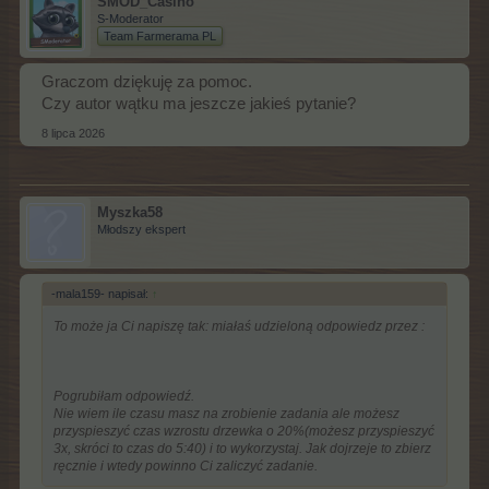
SMOD_Casino
S-Moderator
Team Farmerama PL
Graczom dziękuję za pomoc.
Czy autor wątku ma jeszcze jakieś pytanie?
8 lipca 2026
Myszka58
Młodszy ekspert
-mala159- napisał:
↑
To może ja Ci napiszę tak: miałaś udzieloną odpowiedz przez :
Pogrubiłam odpowiedź.
Nie wiem ile czasu masz na zrobienie zadania ale możesz
przyspieszyć czas wzrostu drzewka o 20%(możesz przyspieszyć
3x, skróci to czas do 5:40) i to wykorzystaj. Jak dojrzeje to zbierz
ręcznie i wtedy powinno Ci zaliczyć zadanie.