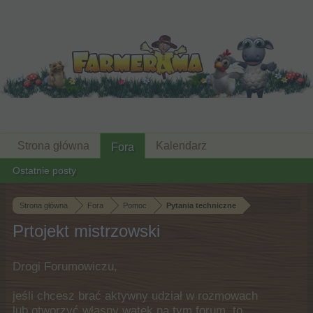
Strona główna
Kalendarz
Fora
Ostatnie posty
Strona główna
Fora
Pomoc
Pytania techniczne
Prtojekt mistrzowski
Drogi Forumowiczu,
jeśli chcesz brać aktywny udział w rozmowach
lub otworzyć własny wątek na tym forum, to