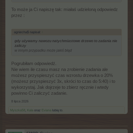
To może ja Ci napiszę tak: miałaś udzieloną odpowiedz
przez :
agniecha$ napisał:
↑
gdy używamy nawozu natychmiastowe drzewo to zadania nie
zaliczy
w innym przypadku może jakiś błąd
Pogrubiłam odpowiedź.
Nie wiem ile czasu masz na zrobienie zadania ale
możesz przyspieszyć czas wzrostu drzewka o 20%
(możesz przyspieszyć 3x, skróci to czas do 5:40) i to
wykorzystaj. Jak dojrzeje to zbierz ręcznie i wtedy
powinno Ci zaliczyć zadanie.
8 lipca 2026
Myszka58
,
Kala
oraz
Eviana
lubią to.