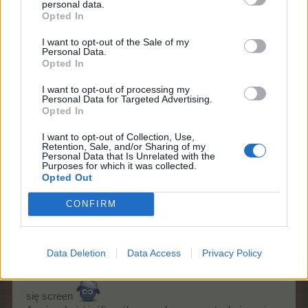
personal data.
Opted In
już znasz to nie napiszę
I want to opt-out of the Sale of my
masz racje nie ma sensu pisać
Personal Data.
Opted In
8 lipca 2026
I want to opt-out of processing my
Personal Data for Targeted Advertising.
Opted In
Eviana
Team Leader
I want to opt-out of Collection, Use,
Team Farmerama PL
Retention, Sale, and/or Sharing of my
Personal Data that Is Unrelated with the
Purposes for which it was collected.
Myszka58 napisał:
↑
Opted Out
nie chodziło mi o informację na którą znam odpowiedź....Myślę,
że takie rady niepotrzebnie zaśmiecają forum.....
CONFIRM
Myślę, że trzeba docenić każdą pomoc, a uprzejmość to
podstawa.
Data Deletion
Data Access
Privacy Policy
Ciężko odpowiedzieć na coś czego nie widzimy. Przyda
się screen