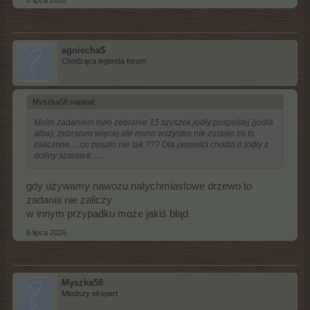
8 lipca 2026
agniecha$
Chodząca legenda forum
Myszka58 napisał:
↑
Moim zadaniem było zebranie 15 szyszek jodły pospolitej (jodła
alba), zebrałam więcej ale mimo wszystko nie zostało mi to
zaliczone.....co poszło nie tak ??? Dla jasności chodzi o jodły z
doliny szarotek......
gdy używamy nawozu natychmiastowe drzewo to
zadania nie zaliczy
w innym przypadku może jakiś błąd
8 lipca 2026
Myszka58
Młodszy ekspert