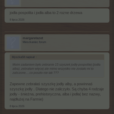
jodła pospolita i jodła alba to 2 rozne drzewa
8 lipca 2026
margaretazet
Mieszkaniec forum
Myszka58 napisał:
↑
Moim zadaniem było zebranie 15 szyszek jodły pospolitej (jodła
alba), zebrałam więcej ale mimo wszystko nie zostało mi to
zaliczone.....co poszło nie tak ???
Zapewne zebrałaś szyszkę jodły alby, a powinnaś
szyszkę jodły . Dlatego nie zaliczyło. Są chyba 4 rodzaje
jodły - śnieżna, prehistoryczna, alba i jodła( bez nazwy,
najdłużej na Farmie)
8 lipca 2026