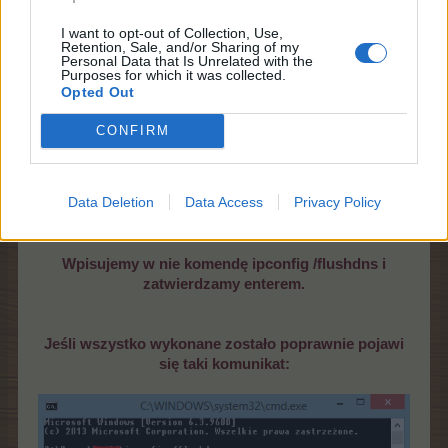
I want to opt-out of Collection, Use,
Retention, Sale, and/or Sharing of my
Personal Data that Is Unrelated with the
Purposes for which it was collected.
Opted Out
CONFIRM
Data Deletion
Data Access
Privacy Policy
Wpisujemy w nie komendę ipconfig /flushdns i
zatwierdzamy enterem.
Jeśli wszystko wykonane zostało poprawnie pojawi
się taki komunikat: