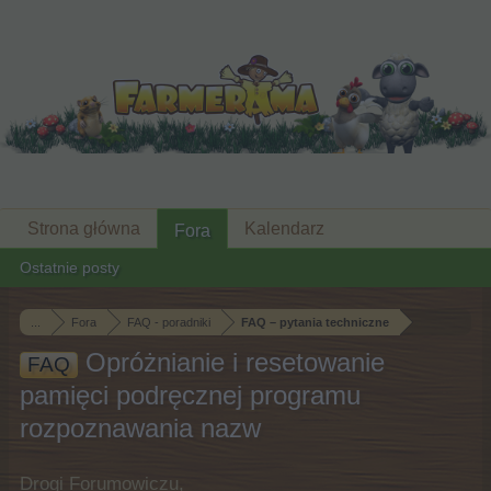
Strona główna
Kalendarz
Fora
Ostatnie posty
...
Fora
FAQ - poradniki
FAQ – pytania techniczne
Opróżnianie i resetowanie
FAQ
pamięci podręcznej programu
rozpoznawania nazw
Drogi Forumowiczu,