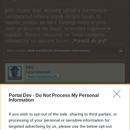
jeśli chcesz brać aktywny udział w rozmowach
lub otworzyć własny wątek na tym forum, to
musisz przejść na nie z Twojego konta w grze.
Jeśli go jeszcze nie masz, to musisz najpierw je
założyć. Bardzo cieszymy na Twoje następne
odwiedziny na naszym forum.
„Przejdź do gry“
Status tematu:
Brak możliwości dodawania odpowiedzi.
FAQ
Forum Moderator
Team Farmerama PL
Opróżnianie i resetowanie pamięci
Portal Dev -
Do Not Process My Personal
podręcznej programu rozpoznawania nazw.
Information
If you wish to opt-out of the sale, sharing to third parties, or
W celu wykonania tej czynności musimy podjąć
processing of your personal or sensitive information for
następujące kroki:
targeted advertising by us, please use the below opt-out
Na klawiaturze komputera wciskamy i trzymamy