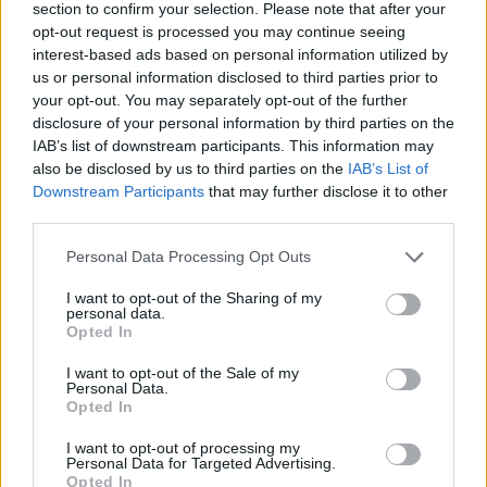
section to confirm your selection. Please note that after your
klawisz ze znakiem windows
opt-out request is processed you may continue seeing
i dodatkowo naciskamy klawisz "R".
interest-based ads based on personal information utilized by
us or personal information disclosed to third parties prior to
Powinno pojawić się okno:
your opt-out. You may separately opt-out of the further
disclosure of your personal information by third parties on the
IAB’s list of downstream participants. This information may
also be disclosed by us to third parties on the
IAB’s List of
Downstream Participants
that may further disclose it to other
third parties.
Personal Data Processing Opt Outs
I want to opt-out of the Sharing of my
personal data.
Opted In
gdze wpisujemy:
cmd
i zatwierdzamy klawiszem
I want to opt-out of the Sale of my
Personal Data.
enter
.
Opted In
I want to opt-out of processing my
Po tej czynności pojawi nam się okno z czarnym
Personal Data for Targeted Advertising.
tłem:
Opted In