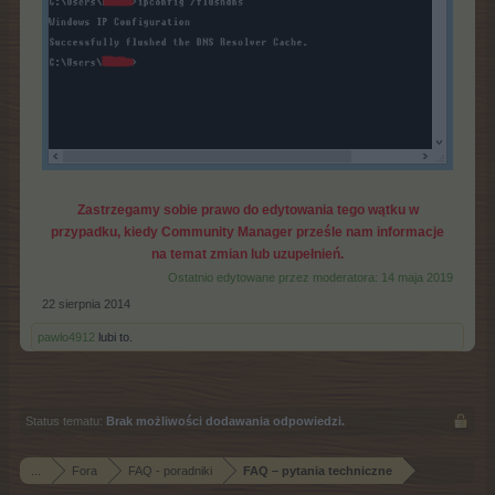
Zastrzegamy sobie prawo do edytowania tego wątku w
przypadku, kiedy Community Manager prześle nam informacje
na temat zmian lub uzupełnień.
Ostatnio edytowane przez moderatora:
14 maja 2019
22 sierpnia 2014
pawlo4912
lubi to.
Status tematu:
Brak możliwości dodawania odpowiedzi.
...
Fora
FAQ - poradniki
FAQ – pytania techniczne