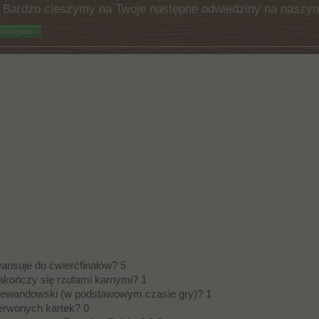
ć. Bardzo cieszymy na Twoje następne odwiedziny na naszy
Następna >
wansuje do ćwierćfinałów? 5
 zakończy się rzutami karnymi? 1
t Lewandowski (w podstawowym czasie gry)? 1
czerwonych kartek? 0