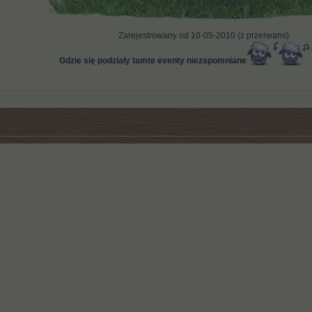
Zarejestrowany od 10-05-2010 (z przerwami).
Gdzie się podziały tamte eventy niezapomniane