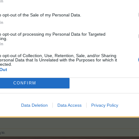
In
o opt-out of the Sale of my Personal Data.
In
to opt-out of processing my Personal Data for Targeted
ing.
In
o opt-out of Collection, Use, Retention, Sale, and/or Sharing
ersonal Data that Is Unrelated with the Purposes for which it
lected.
Out
CONFIRM
uje do ćwierćfinałów? 6
ńczy się rzutami karnymi? 4
wandowski (w podstawowym czasie gry)? 0
Data Deletion
Data Access
Privacy Policy
onych kartek? 2
 w meczu Francja - Polska? 0-0
 to.