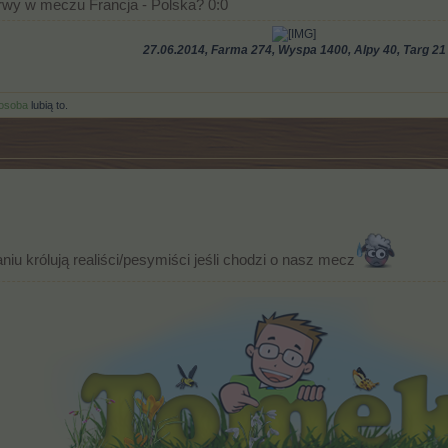
rwy w meczu Francja - Polska? 0:0​
27.06.2014, Farma 274, Wyspa 1400, Alpy 40,
Targ 21
 osoba
lubią to.
niu królują realiści/pesymiści jeśli chodzi o nasz mecz