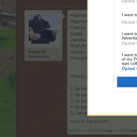
Opted 
I want t
Holandia - USA 3-1
Argentyna - Australia 3-1
Opted 
Francja - Polska 3-1
I want 
Anglia - Senegal3-1
Advertis
Japonia - Chorwacja 1-3
Opted 
Brazylia - Korea Płd 3-1
KsiądzxD
Maroko - Hiszpania 1-3
I want t
Generał forum
Portugalia - Szwajcaria 3-1
of my P
was col
Opted 
Pytania bonusowe:
1. Ile drużyn europejskich awans
2. Ile spotkań w tej rundzie zako
3. Ile bramek strzeli Robert Le
4. Ile będzie w tej rundzie czerw
5. Jaki będzie wynik do przerwy
KsiądzxD
,
3 grudnia 2022
Montwa
,
krasnoludek10
oraz
misiek1978
lubią