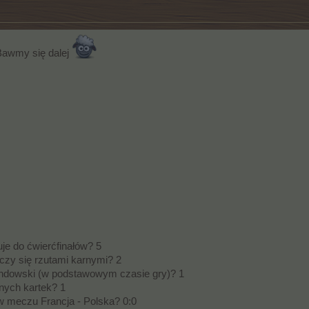
awmy się dalej
uje do ćwierćfinałów? 5
ńczy się rzutami karnymi? 2
wandowski (w podstawowym czasie gry)? 1
onych kartek? 1
 w meczu Francja - Polska? 0:0