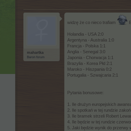
widzę że co nieco trafiam
B
Holandia - USA 2:0
Argentyna - Australia 1:0
Francja - Polska 1:1
Anglia - Senegal 3:0
mahartka
Baron forum
Japonia - Chorwacja 1:1
Brazylia - Korea Płd 2:1
Maroko - Hiszpania 0:2
Portugalia - Szwajcaria 2:1
Pytania bonusowe:
1. Ile drużyn europejskich awans
2. Ile spotkań w tej rundzie zako
3. Ile bramek strzeli Robert Le
4. Ile będzie w tej rundzie czerw
5. Jaki będzie wynik do przerwy