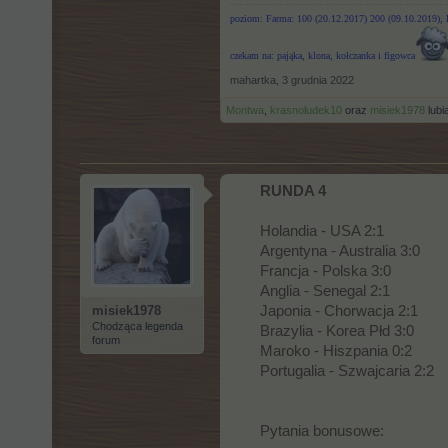
poziom: Farma: 100 (20.12.2017) 200 (09.10.2019),
czekam na: pająka, klona, kołczanka i figowca
mahartka
,
3 grudnia 2022
Montwa
,
krasnoludek10
oraz
misiek1978
lubią
RUNDA 4
Holandia - USA 2:1
Argentyna - Australia 3:0
Francja - Polska 3:0
Anglia - Senegal 2:1
misiek1978
Japonia - Chorwacja 2:1
Chodząca legenda
Brazylia - Korea Płd 3:0
forum
Maroko - Hiszpania 0:2
Portugalia - Szwajcaria 2:2
Pytania bonusowe: