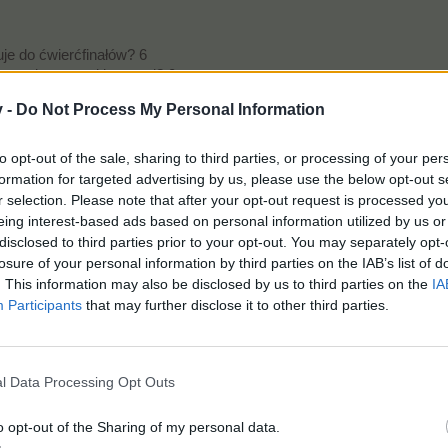
uje do ćwierćfinałów? 6
ńczy się rzutami karnymi? 0
wandowski (w podstawowym czasie gry)? 0
v -
Do Not Process My Personal Information
onych kartek? 0
 w meczu Francja - Polska? 1:0
to opt-out of the sale, sharing to third parties, or processing of your per
formation for targeted advertising by us, please use the below opt-out s
r selection. Please note that after your opt-out request is processed y
eing interest-based ads based on personal information utilized by us or
disclosed to third parties prior to your opt-out. You may separately opt-
losure of your personal information by third parties on the IAB’s list of
. This information may also be disclosed by us to third parties on the
IA
Participants
that may further disclose it to other third parties.
l Data Processing Opt Outs
osoba
lubią to.
o opt-out of the Sharing of my personal data.