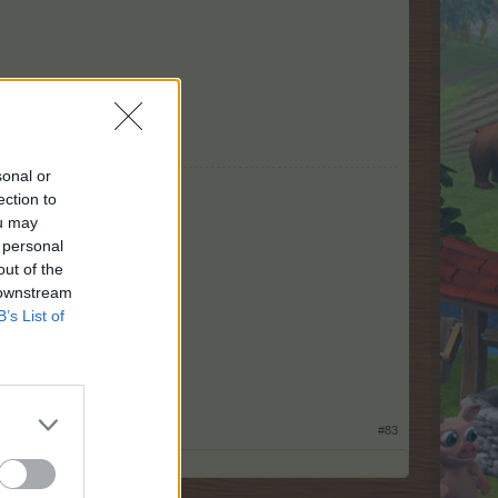
sonal or
ection to
ou may
 personal
out of the
 downstream
B’s List of
​
#83