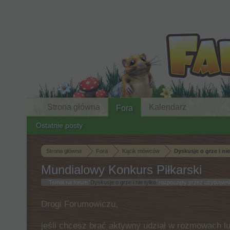
Strona główna
Kalendarz
Fora
Ostatnie posty
Strona główna
Fora
Kącik mówców
Dyskusje o grze i nie
Mundialowy Konkurs Piłkarski
Temat na forum '
Dyskusje o grze i nie tylko
' rozpoczęty przez użytkown
Drogi Forumowiczu,
jeśli chcesz brać aktywny udział w rozmowach lu