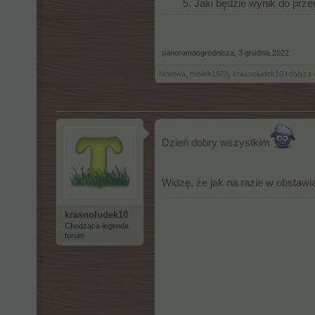
5. Jaki będzie wynik do prze
panoramaogrodnicza
,
3 grudnia 2022
Montwa
,
misiek1978
,
krasnoludek10
i
dalsza
Dzień dobry wszystkim
Widzę, że jak na razie w obstawia
krasnoludek10
Chodząca legenda
forum