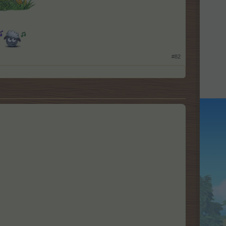
​
#82