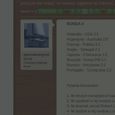
jeszcze nie masz, to musisz najpierw je założy
Strona 5 z 11
< Poprzednia
1
←
3
4
5
6
7
→
11
RUNDA 4
Holandia - USA 2:1
Argentyna - Australia 2:0
Francja - Polska 2:1
Anglia - Senegal 2:1
panoramaogrod
Japonia - Chorwacja 1:2
nicza
Brazylia - Korea Płd 1:1
Chodząca legenda
Maroko - Hiszpania 2:1
forum
Portugalia - Szwajcaria 1:2
Pytania bonusowe:
1. Ile drużyn europejskich a
2. Ile spotkań w tej rundzie
3. Ile bramek strzeli Rober
4. Ile będzie w tej rundzie 