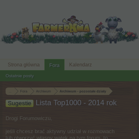
Strona główna
Kalendarz
Fora
Ostatnie posty
...
Fora
Archiwum
Archiwum - pozostałe działy
Lista Top1000 - 2014 rok
Sugestie
Drogi Forumowiczu,
jeśli chcesz brać aktywny udział w rozmowach
lub otworzyć własny wątek na tym forum, to