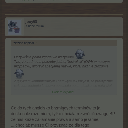
jooy69
Książę forum
zzizzie napisał:
↑
Oczywiście pełna zgoda we wszystkim
Tyle, że trudno na potrzeby jednej "instrukcji" (OWH w naszym
przypadku) tworzyć specjalną nazwę, której nikt nie zrozumie
Z językiem komputerowym / netowym tak już jest, że praktycznie
cała terminologia fachowa pozostała po angielsku, co najwyżej
zapisana fonetycznie (klik zamiast click, interfejs zamiast
Click to expand...
interface i tak dalej, choć ja osobiście żałuję, że nie przyjął się
dwumlask i międzymordzie). Ten pushing też już zostanie po
angielsku, może zmieni się w "puszing" (Niemcy piszą po
Co do tych angielsko brzmiących terminów to ja
swojemu o "puszowaniu" konta) - ale to jest wąski termin z
dziedziny, w której na ogół wszyscy wiedzą, o co chodzi, jak się
doskonale rozumiem, tylko chciałam zwrócić uwagę BP
już grywa w wieloosobowe gry online, to trudno tego nie
że nas każe za łamanie prawa a samo je łamie,
wiedzieć.
....chociaż muszę Ci przyznać ze dla tego
Co do układu "rodzinnego" typu mama-córka (albo dowolnego