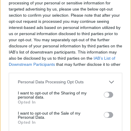
okazuje że tez jesteśmy oszustami, ale jakoś nie
processing of your personal or sensitive information for
przeszkadza to BP chwalić się naszymi "multikontami"
targeted advertising by us, please use the below opt-out
jako ogromną liczbą graczy.....no cóż to taka spowiedź,
section to confirm your selection. Please note that after your
najwyżej mnie prześwietlą i zbanują, ale będę w
opt-out request is processed you may continue seeing
doborowym towarzystwie "oszustów" i proszę nie
interest-based ads based on personal information utilized by
traktować mojej wypowiedzi jako tej naiwnej co się
us or personal information disclosed to third parties prior to
wygadała przez przypadek.....najwyżej pójdę na odwyk,
your opt-out. You may separately opt-out of the further
a mój mąż się ucieszy, już raz miałam dwa miesiące
disclosure of your personal information by third parties on the
przerwy, ale wróciłam dla forum, teraz jak już wszyscy
IAB’s list of downstream participants. This information may
odejdą pójdę i ja bez żalu......
also be disclosed by us to third parties on the
IAB’s List of
to tyle w temacie bo się za bardzo wynurzam na trzeźwo
Downstream Participants
that may further disclose it to other
zresztą
third parties.
3 grudnia 2014
Personal Data Processing Opt Outs
babula40
,
ryzio
,
.Farmeria.
i
dalsza osoba
lubią to.
I want to opt-out of the Sharing of my
personal data.
Opted In
zzizzie
I want to opt-out of the Sale of my
Chodząca legenda forum
Personal Data.
Opted In