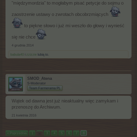
"międzymordzia" to mogłabym pisać petycje do sejmu o
innego układu tego typu), gdzie obydwie (czy wszystkie) farmy
jakoś tam się rozwijają, to nazwanie tego "pushingiem" jest - jak
już gdzieś pisałam - poważną nadinterpretacją. I pisałam też już,
zaostrzenie ustawy o zwrotach obcobrzmiących
że moim zdaniem ludzie powinni zwrócić się do centrali o
weryfikację pogromu oraz o jasną wykładnię, co jest, a co nie
to piękne słowo i już mi weszło do głowy i wynieść
jest tolerowane w grze.
A co do multikont i statystyk... no właśnie, jest to sprawa co
się nie chce
najmniej dwuznaczna
4 grudnia 2014
Statystyki mają być dobre, i tylko z dobrych statystyk ucieszy się
babula40
i
zzizzie
lubią to.
rada nadzorcza. No i bądź tu człeku mądry
SMOD_Atena
S-Moderator
Team Farmerama PL
Wątek od dawna jest już nieaktualny więc zamykam i
przenoszę do Archiwum.
21 kwietnia 2016
< Poprzednia
1
←
3
4
5
6
7
8