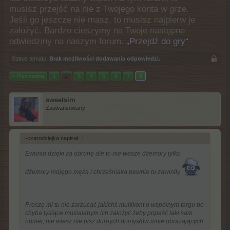
musisz przejść na nie z Twojego konta w grze.
Jeśli go jeszcze nie masz, to musisz najpierw je
założyć. Bardzo cieszymy na Twoje następne
odwiedziny na naszym forum.
„Przejdź do gry“
Status tematu:
Brak możliwości dodawania odpowiedzi.
< Poprzednia
1
←
3
4
5
6
7
8
sweetsim
Zaawansowany
~czarodziejka napisał:
↑
Ewuniu dzięki za obronę ale to nie wasze dżemory tylko
dżemory mojęgo męża i chrześniaka pewnie tu zawiniły
Proszę mi tu nie zarzucać jakichś multikont o wspólnym targu bo
chyba tysiące musiałabym ich założyć żeby popaść taki sam
numer, nie wiesz nie pisz durnych domysłów mnie obrażających.