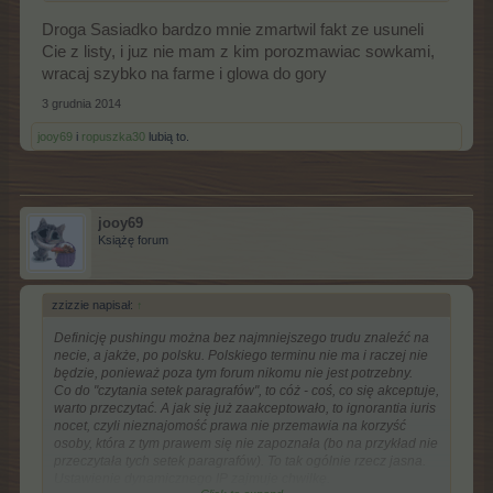
Droga Sasiadko bardzo mnie zmartwil fakt ze usuneli
Cie z listy, i juz nie mam z kim porozmawiac sowkami,
wracaj szybko na farme i glowa do gory
3 grudnia 2014
jooy69
i
ropuszka30
lubią to.
jooy69
Książę forum
zzizzie napisał:
↑
Definicję pushingu można bez najmniejszego trudu znaleźć na
necie, a jakże, po polsku. Polskiego terminu nie ma i raczej nie
będzie, ponieważ poza tym forum nikomu nie jest potrzebny.
Co do "czytania setek paragrafów", to cóż - coś, co się akceptuje,
warto przeczytać. A jak się już zaakceptowało, to
ignorantia iuris
nocet
, czyli nieznajomość prawa nie przemawia na korzyść
osoby, która z tym prawem się nie zapoznała (bo na przykład nie
przeczytała tych setek paragrafów). To tak ogólnie rzecz jasna.
Ustawienie dynamicznego IP zajmuje chwilkę.