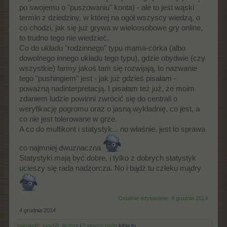
teraz jak już wszyscy odejdą pójdę i ja bez żalu......
po swojemu o "puszowaniu" konta) - ale to jest wąski
to tyle w temacie bo się za bardzo wynurzam na trzeźwo zresztą
termin z dziedziny, w której na ogół wszyscy wiedzą, o
co chodzi, jak się już grywa w wieloosobowe gry online,
to trudno tego nie wiedzieć.
Co do układu "rodzinnego" typu mama-córka (albo
dowolnego innego układu tego typu), gdzie obydwie (czy
wszystkie) farmy jakoś tam się rozwijają, to nazwanie
tego "pushingiem" jest - jak już gdzieś pisałam -
poważną nadinterpretacją. I pisałam też już, że moim
zdaniem ludzie powinni zwrócić się do centrali o
weryfikację pogromu oraz o jasną wykładnię, co jest, a
co nie jest tolerowane w grze.
A co do multikont i statystyk... no właśnie, jest to sprawa
co najmniej dwuznaczna
Statystyki mają być dobre, i tylko z dobrych statystyk
ucieszy się rada nadzorcza. No i bądź tu człeku mądry
Ostatnie edytowanie:
4 grudnia 2014
4 grudnia 2014
babula40
,
jooy69
,
Arress
i
2 innych osób
lubią to