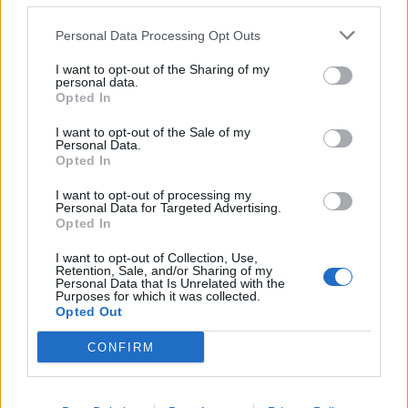
czy też jej zapisać, a nie po wykupuję premium ???
Personal Data Processing Opt Outs
2 czerwca 2026
I want to opt-out of the Sharing of my
personal data.
Opted In
SMOD_Casino
S-Moderator
I want to opt-out of the Sale of my
Team Farmerama PL
Personal Data.
Opted In
Alicjanastka
, napisz proszę jeszcze raz co działa, a co
nie działa bo napisałaś bardzo niezrozumiale.
I want to opt-out of processing my
Personal Data for Targeted Advertising.
2 czerwca 2026
Opted In
I want to opt-out of Collection, Use,
Retention, Sale, and/or Sharing of my
Alicjanastka
Personal Data that Is Unrelated with the
Purposes for which it was collected.
Chodząca legenda forum
Opted Out
Np. jak chcę zapisać ustawienia na obojętnie, której łące,
CONFIRM
głównej czy dzikiej to nie zapisuje wszystkiego tylko
część a jak chcę odtworzyć to co mam zapisane to też
całości nie odtwarza tylko zostają puste miejsca.