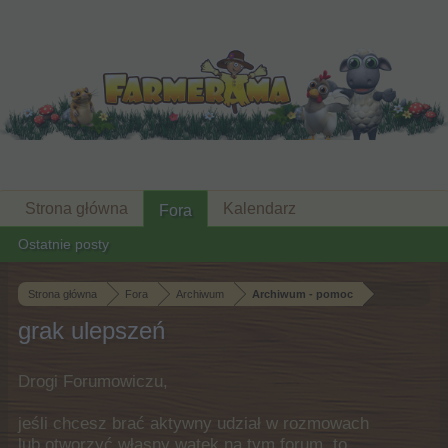
Strona główna
Kalendarz
Fora
Ostatnie posty
Strona główna
Fora
Archiwum
Archiwum - pomoc
grak ulepszeń
Drogi Forumowiczu,
jeśli chcesz brać aktywny udział w rozmowach
lub otworzyć własny wątek na tym forum, to