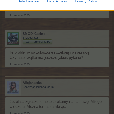
Data Deletion
Data Access
Privacy Policy
Postawisz drzewo to ulepszenia nie można postawić,
trzeba to robić ręcznie...
2 czerwca 2026
SMOD_Casino
S-Moderator
Team Farmerama PL
Te problemy są zgłoszone i czekają na naprawę.
Czy autor wątku ma jeszcze jakieś pytanie?
2 czerwca 2026
Alicjanastka
Chodząca legenda forum
Jeżeli są zgłoszone no to czekamy na naprawę. Miłego
wieczoru. Można temat zamknąć.
2 czerwca 2026