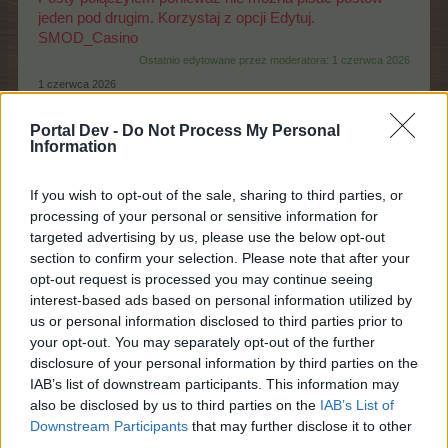
jeden pod drugim. Korzystaj z opcji Edytuj.
SMOD_Casino
Ostatnio edytowane przez moderatora:
1 czerwca 2026
1 czerwca 2026
Portal Dev -
Do Not Process My Personal
Information
SMOD_Casino
S-Moderator
Team Farmerama PL
If you wish to opt-out of the sale, sharing to third parties, or
processing of your personal or sensitive information for
Zapoznaj się z ogłoszeniem →
Ułatwienia w grze
.
targeted advertising by us, please use the below opt-out
section to confirm your selection. Please note that after your
1 czerwca 2026
opt-out request is processed you may continue seeing
interest-based ads based on personal information utilized by
us or personal information disclosed to third parties prior to
Alicjanastka
your opt-out. You may separately opt-out of the further
Chodząca legenda forum
disclosure of your personal information by third parties on the
IAB’s list of downstream participants. This information may
My nie gramy od dzisiaj i wiemy jak się stawia
also be disclosed by us to third parties on the
IAB’s List of
ulepszenia, ale jest jakiś błąd bo nie można ich postawić
Downstream Participants
that may further disclose it to other
jedynie ręcznie, nic się na zrobić ani odtworzyć farmy
third parties.