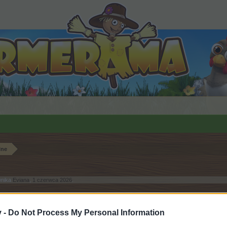
lne
wnika
Eviana
,
1 czerwca 2026
.
v -
Do Not Process My Personal Information
b otworzyć własny wątek na tym forum, to musisz przejść na