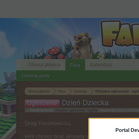
Strona główna
Kalendarz
Fora
Ostatnie posty
Strona główna
Fora
Centrala
Oficjalne ogłoszenia - ogó
Dzień Dziecka
Ogłoszenie
Temat na forum '
Oficjalne ogłoszenia - ogólne
' rozpoczęty przez użytko
Drogi Forumowiczu,
Portal De
jeśli chcesz brać aktywny udział w rozmowach lu