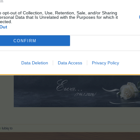
In
Pozdrawiamy,
o opt-out of Collection, Use, Retention, Sale, and/or Sharing
ersonal Data that Is Unrelated with the Purposes for which it
lected.
Out
Jeśli chcesz złożyć własne życzenia, zrób to
>tut
CONFIRM
Data Deletion
Data Access
Privacy Policy
b
lubią to