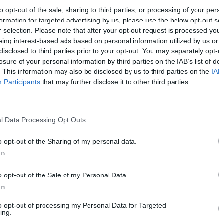
ć. Bardzo cieszymy na Twoje następne odwiedziny na naszy
to opt-out of the sale, sharing to third parties, or processing of your per
formation for targeted advertising by us, please use the below opt-out s
r selection. Please note that after your opt-out request is processed y
eing interest-based ads based on personal information utilized by us or
disclosed to third parties prior to your opt-out. You may separately opt-
Witajcie, Mali Farmerzy!
losure of your personal information by third parties on the IAB’s list of
. This information may also be disclosed by us to third parties on the
IA
Z okazji Dnia Dziecka życzymy Wam:
Participants
that may further disclose it to other third parties.
Spełnienia marzeń,
Samych przyjemności, spokojnie, radości, ora
dużo słoneczka na narchodzące wakacje,
l Data Processing Opt Outs
o opt-out of the Sharing of my personal data.
In
o opt-out of the Sale of my Personal Data.
In
to opt-out of processing my Personal Data for Targeted
ing.