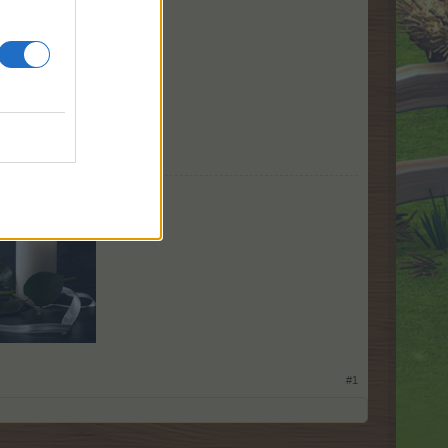
aj<
.
#1