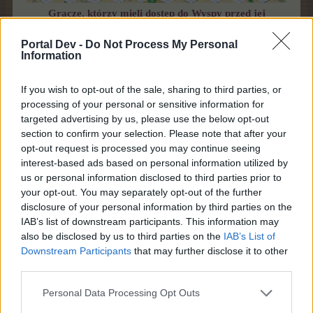
Gracze, którzy mieli dostęp do Wyspy przed jej
aktualizacją w 2013 r. automatycznie uzyskali wcześniej
posiadanych stref 0-3.
Portal Dev -
Do Not Process My Personal
Information
Ostatnio edytowane przez moderatora:
14 maja 2019
19 sierpnia 2014
If you wish to opt-out of the sale, sharing to third parties, or
processing of your personal or sensitive information for
targeted advertising by us, please use the below opt-out
FAQ
section to confirm your selection. Please note that after your
Forum Moderator
opt-out request is processed you may continue seeing
Team Farmerama PL
interest-based ads based on personal information utilized by
us or personal information disclosed to third parties prior to
Starożytna Świątynia Małp
your opt-out. You may separately opt-out of the further
disclosure of your personal information by third parties on the
IAB’s list of downstream participants. This information may
also be disclosed by us to third parties on the
IAB’s List of
Downstream Participants
that may further disclose it to other
third parties.
Personal Data Processing Opt Outs