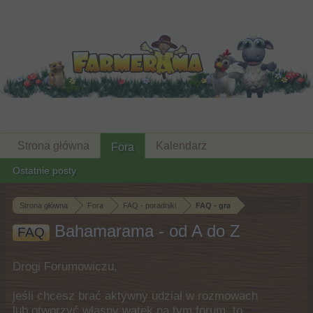
Strona główna
Kalendarz
Fora
Ostatnie posty
Strona główna
Fora
FAQ - poradniki
FAQ - gra
Bahamarama - od A do Z
FAQ
Drogi Forumowiczu,
jeśli chcesz brać aktywny udział w rozmowach
lub otworzyć własny wątek na tym forum, to