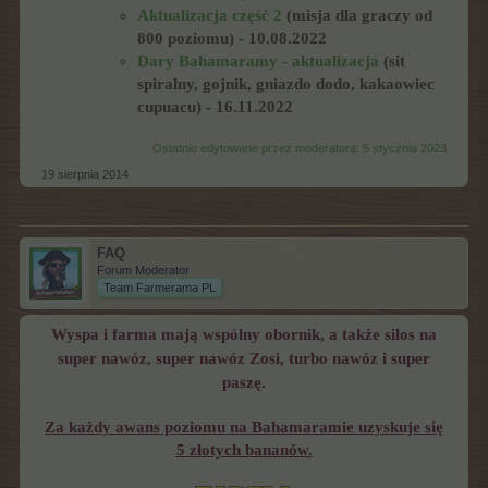
Aktualizacja część 2
(misja dla graczy od
800 poziomu) - 10.08.2022
Dary Bahamaramy - aktualizacja
(sit
spiralny, gojnik, gniazdo dodo, kakaowiec
cupuacu) - 16.11.2022
Ostatnio edytowane przez moderatora:
5 stycznia 2023
19 sierpnia 2014
FAQ
Forum Moderator
Team Farmerama PL
Wyspa i farma mają wspólny obornik, a także silos na
super nawóz, super nawóz Zosi, turbo nawóz i super
paszę.
Za każdy awans poziomu na Bahamaramie uzyskuje się
5 złotych bananów.