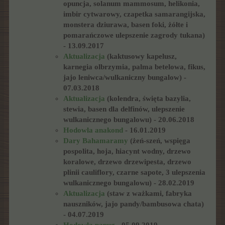
opuncja, solanum mammosum, helikonia,
imbir cytwarowy, czapetka samarangijska,
monstera dziurawa, basen foki, żółte i
pomarańczowe ulepszenie zagrody tukana)
- 13.09.2017
Aktualizacja
(kaktusowy kapelusz,
karnegia olbrzymia, palma betelowa, fikus,
jajo leniwca/wulkaniczny bungalow) -
07.03.2018
Aktualizacja
(kolendra, święta bazylia,
stewia, basen dla delfinów, ulepszenie
wulkanicznego bungalowu) - 20.06.2018
Hodowla anakond
- 16.01.2019
Dary Bahamaramy
(żeń-szeń, wspięga
pospolita, hoja, hiacynt wodny, drzewo
koralowe, drzewo drzewipesta, drzewo
plinii cauliflory, czarne sapote, 3 ulepszenia
wulkanicznego bungalowu) - 28.02.2019
Aktualizacja
(staw z ważkami, fabryka
nauszników, jajo pandy/bambusowa chata)
- 04.07.2019