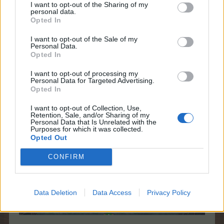
I want to opt-out of the Sharing of my
personal data.
Opted In
W Starożytnej Świątyni Małp można użyć złote
I want to opt-out of the Sale of my
Personal Data.
banany do odkrycia dostępu do roślin, zwierząt,
Opted In
drzew, zwiększenia powierzchni, hodowli zwierząt,
itp.
I want to opt-out of processing my
Personal Data for Targeted Advertising.
Zajrzyjmy do środka:
Opted In
I want to opt-out of Collection, Use,
Retention, Sale, and/or Sharing of my
Personal Data that Is Unrelated with the
Purposes for which it was collected.
Opted Out
CONFIRM
Data Deletion
Data Access
Privacy Policy