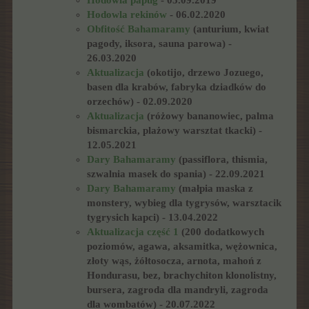
Hodowla papug
- 05.09.2019
Hodowla rekinów
- 06.02.2020
Obfitość Bahamaramy
(anturium, kwiat
pagody, iksora, sauna parowa) -
26.03.2020
Aktualizacja
(okotijo, drzewo Jozuego,
basen dla krabów, fabryka dziadków do
orzechów) - 02.09.2020
Aktualizacja
(różowy bananowiec, palma
bismarckia, plażowy warsztat tkacki) -
12.05.2021
Dary Bahamaramy
(passiflora, thismia,
szwalnia masek do spania) - 22.09.2021
Dary Bahamaramy
(małpia maska z
monstery, wybieg dla tygrysów, warsztacik
tygrysich kapci) - 13.04.2022
Aktualizacja część 1
(200 dodatkowych
poziomów, agawa, aksamitka, wężownica,
złoty wąs, żółtosocza, arnota, mahoń z
Hondurasu, bez, brachychiton klonolistny,
bursera, zagroda dla mandryli, zagroda
dla wombatów) - 20.07.2022