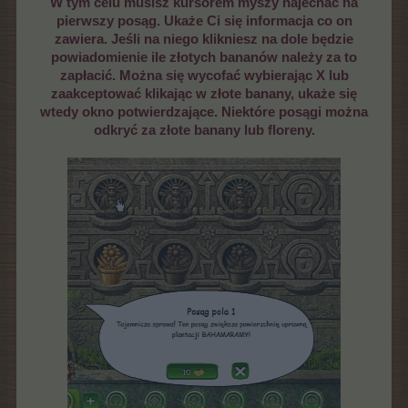
W tym celu musisz kursorem myszy najechać na
pierwszy posąg. Ukaże Ci się informacja co on
zawiera. Jeśli na niego klikniesz na dole będzie
powiadomienie ile złotych bananów należy za to
zapłacić. Można się wycofać wybierając X lub
zaakceptować klikając w złote banany, ukaże się
wtedy okno potwierdzające. Niektóre posągi można
odkryć za złote banany lub floreny.