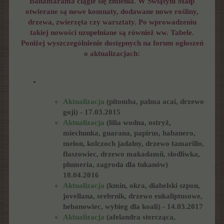
Bahamarama ciągle się zmienia. W Świątyni Małp
otwierane są nowe komnaty, dodawane nowe rośliny,
drzewa, zwierzęta czy warsztaty. Po wprowadzeniu
takiej nowości uzupełniane są również ww. Tabele.
Poniżej wyszczególnienie dostępnych na forum ogłoszeń
o aktualizacjach:
Aktualizacja
(pitomba, palma acai, drzewo
goji) - 17.03.2015
Aktualizacja
(lilia wodna, ostryż,
miechunka, guarana, papirus, habanero,
melon, kolczoch jadalny, drzewo tamarillo,
flaszowiec, drzewo makadamii, słodliwka,
plumeria, zagroda dla tukanów)
18.04.2016
Aktualizacja
(kmin, okra, diabelski szpon,
jovellana, srebrnik, drzewo eukaliptusowe,
hebanowiec, wybieg dla koali) - 14.03.2017
Aktualizacja
(afelandra stercząca,