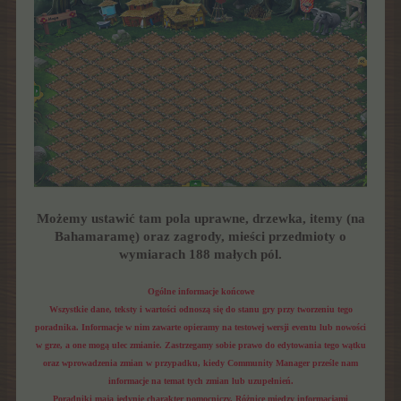
Możemy ustawić tam pola uprawne, drzewka, itemy (na
Bahamaramę) oraz zagrody, mieści przedmioty o
wymiarach
188 małych pól.
Ogólne informacje końcowe
Wszystkie dane, teksty i wartości odnoszą się do stanu gry przy tworzeniu tego
poradnika. Informacje w nim zawarte opieramy na testowej wersji eventu lub nowości
w grze, a one mogą ulec zmianie. Zastrzegamy sobie prawo do edytowania tego wątku
oraz wprowadzenia zmian w przypadku, kiedy Community Manager prześle nam
informacje na temat tych zmian lub uzupełnień.
Poradniki mają jedynie charakter pomocniczy. Różnice między informacjami