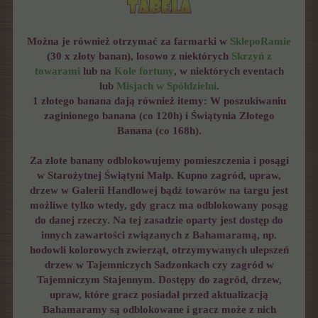
Można je również otrzymać za farmarki w
SklepoRamie
(30 x złoty banan), losowo z niektórych
Skrzyń z
towarami
lub na
Kole fortuny
, w niektórych eventach
lub
Misjach w Spółdzielni
.
1 złotego banana dają również itemy: W poszukiwaniu
zaginionego banana (co 120h) i Świątynia Złotego
Banana (co 168h).
Za złote banany odblokowujemy pomieszczenia i posągi
w Starożytnej Świątyni Małp. Kupno zagród, upraw,
drzew w Galerii Handlowej bądź towarów na targu jest
możliwe tylko wtedy, gdy gracz ma odblokowany posąg
do danej rzeczy. Na tej zasadzie oparty jest dostęp do
innych zawartości związanych z Bahamaramą, np.
hodowli kolorowych zwierząt, otrzymywanych ulepszeń
drzew w Tajemniczych Sadzonkach czy zagród w
Tajemniczym Stajennym.
Dostępy do zagród, drzew,
upraw, które gracz posiadał przed aktualizacją
Bahamaramy są odblokowane i gracz może z nich