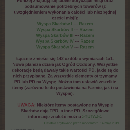
Poniżej znajdują się tabele dotyczące misji oraz
podsumowanie potrzebnych towarów (z
uwzględnieniem wykonania całości lub niezbędnej
części misji):
Wyspa Skarbów I
---
Razem
Wyspa Skarbów II
---
Razem
Wyspa Skarbów III
---
Razem
Wyspa Skarbów IV
---
Razem
Wyspa Skarbów V
---
Razem
Łącznie zmieści się 142 ozdób o wymiarach 1x1.
Nowa plansza działa jak Ogród Ozdobny. Wszystkie
dekoracje będą dawały takie wartości PD, jakie są do
nich przypisane. Za wszystkie elementy otrzymamy
PD lub PD na Wyspę. Można tam ustawić wszelkie
itemy (zarówno te do postawienia na Farmie, jak i na
Wyspie).
UWAGA:
Niektóre itemy postawione na Wyspie
Skarbów dają TPD, a inne PD. Szczegółowe
informacje znaleźć można
>TUTAJ<
.
Ostatnio edytowane przez moderatora:
14 maja 2019