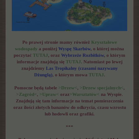
Po prawej stronie mamy również
Kryształowe
wodospady
a poniżej
Wyspę Skarbów
, o której można
poczytać
TUTAJ
, oraz
Wybrzeże Rozbitków
,
o którym
informacje znajdują się
TUTAJ
. Natomiast po lewej
znajdziemy
Las Tropikalny (czasami nazywany
Dżunglą)
, o którym mowa
TUTAJ
.
Pomocne będą tabele
>Drzew<
,
>Drzew specjalnych<
,
>Zagród<
,
>Upraw<
oraz
>Warsztatów<
na Wyspie.
Znajdują się tam informacje na temat pomieszczenia
oraz ilości złotych bananów do odkrycia, czasu wzrostu
lub hodowli oraz grafiki.
***