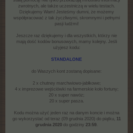
stałą pomocą! Nie tylko przekazują mnóstwo informacji
zwrotnych, ale także uczestniczą w wielu testach.
Dziękujemy Wam! Jesteśmy dumni, że możemy
współpracować z tak życzliwymi, skromnymi i pełnymi
pasji ludźmi!
Jeszcze raz dziękujemy i dla wszystkich, którzy nie
mają dość kodów bonusowych, mamy kolejny. Jeśli
użyjesz kodu:
STANDALONE
do Waszych kont zostaną dopisane:
2 x chutney marchwiowo-jabłkowe;
4 x imprezowe wejściówki na farmerskie koło fortuny;
20 x super nawóz;
20 x super pasza.
Kodu można użyć jeden raz na danym koncie i można
go wykorzystać od teraz (09 grudnia 2020) do piątku,
11
grudnia 2020
do godziny
23:59
.