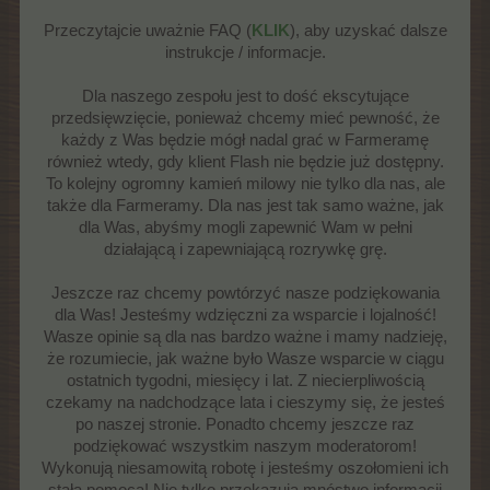
Przeczytajcie uważnie FAQ (
KLIK
), aby uzyskać dalsze
instrukcje / informacje.
Dla naszego zespołu jest to dość ekscytujące
przedsięwzięcie, ponieważ chcemy mieć pewność, że
każdy z Was będzie mógł nadal grać w Farmeramę
również wtedy, gdy klient Flash nie będzie już dostępny.
To kolejny ogromny kamień milowy nie tylko dla nas, ale
także dla Farmeramy. Dla nas jest tak samo ważne, jak
dla Was, abyśmy mogli zapewnić Wam w pełni
działającą i zapewniającą rozrywkę grę.
Jeszcze raz chcemy powtórzyć nasze podziękowania
dla Was! Jesteśmy wdzięczni za wsparcie i lojalność!
Wasze opinie są dla nas bardzo ważne i mamy nadzieję,
że rozumiecie, jak ważne było Wasze wsparcie w ciągu
ostatnich tygodni, miesięcy i lat. Z niecierpliwością
czekamy na nadchodzące lata i cieszymy się, że jesteś
po naszej stronie. Ponadto chcemy jeszcze raz
podziękować wszystkim naszym moderatorom!
Wykonują niesamowitą robotę i jesteśmy oszołomieni ich