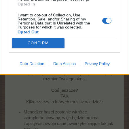
Możesz ją znaleźć w ustawieniach gry:
Opted In
I want to opt-out of Collection, Use,
Retention, Sale, and/or Sharing of my
Personal Data that Is Unrelated with the
Purposes for which it was collected.
Opted Out
CONFIRM
Data Deletion
Data Access
Privacy Policy
Funkcja powiększania w grze zwiększy i zmniejszy
rozmiar Twojego okna.
Coś jeszcze?
TAK
Kilka rzeczy, o których musisz wiedzieć:​
Menedżer haseł zostanie wkrótce
zaimplementowany, więc będzie można
zapisywać swoje dane uwierzytelniające tak jak