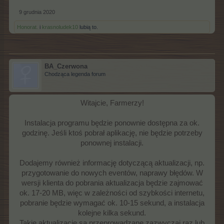
9 grudnia 2020
Honorat.
i
krasnoludek10
lubią to.
BA_Czerwona
Chodząca legenda forum
Witajcie, Farmerzy!
Instalacja programu będzie ponownie dostępna za ok.
godzinę. Jeśli ktoś pobrał aplikację, nie będzie potrzeby
ponownej instalacji.
Dodajemy również informację dotyczącą aktualizacji, np.
przygotowanie do nowych eventów, naprawy błędów. W
wersji klienta do pobrania aktualizacja będzie zajmować
ok. 17-20 MB, więc w zależności od szybkości internetu,
pobranie będzie wymagać ok. 10-15 sekund, a instalacja
kolejne kilka sekund.
Takie aktualizacje są przeprowadzane zazwyczaj raz lub