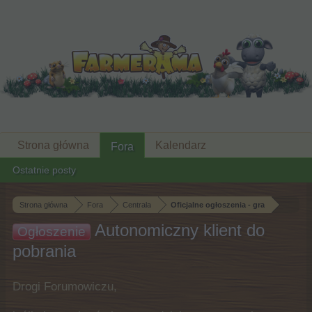
Strona główna
Kalendarz
Fora
Ostatnie posty
Strona główna
Fora
Centrala
Oficjalne ogłoszenia - gra
Autonomiczny klient do
Ogłoszenie
pobrania
Drogi Forumowiczu,