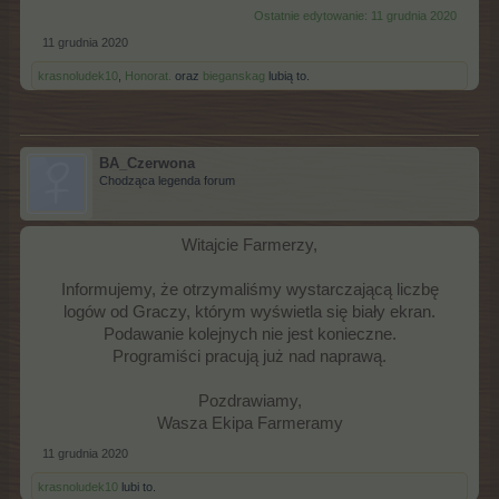
Ostatnie edytowanie:
11 grudnia 2020
11 grudnia 2020
krasnoludek10
,
Honorat.
oraz
bieganskag
lubią to.
BA_Czerwona
Chodząca legenda forum
Witajcie Farmerzy,
Informujemy, że otrzymaliśmy wystarczającą liczbę
logów od Graczy, którym wyświetla się biały ekran.
Podawanie kolejnych nie jest konieczne.
Programiści pracują już nad naprawą.
Pozdrawiamy,
Wasza Ekipa Farmeramy​
11 grudnia 2020
krasnoludek10
lubi to.