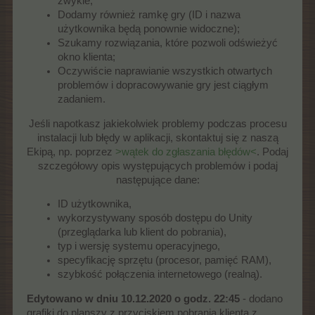
zwykle;
Dodamy również ramkę gry (ID i nazwa
użytkownika będą ponownie widoczne);
Szukamy rozwiązania, które pozwoli odświeżyć
okno klienta;
Oczywiście naprawianie wszystkich otwartych
problemów i dopracowywanie gry jest ciągłym
zadaniem.
Jeśli napotkasz jakiekolwiek problemy podczas procesu
instalacji lub błędy w aplikacji, skontaktuj się z naszą
Ekipą, np. poprzez
>wątek do zgłaszania błędów<
. Podaj
szczegółowy opis występujących problemów i podaj
następujące dane:​
ID użytkownika,
wykorzystywany sposób dostępu do Unity
(przeglądarka lub klient do pobrania),
typ i wersję systemu operacyjnego,
specyfikację sprzętu (procesor, pamięć RAM),
szybkość połączenia internetowego (realną).
Edytowano w dniu 10.12.2020 o godz. 22:45
- dodano
grafiki do planszy z przyciskiem pobrania klienta z