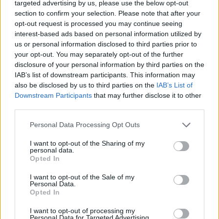
targeted advertising by us, please use the below opt-out
połączenie z Internetem. Ponadto zwróć uwagę, że nie
section to confirm your selection. Please note that after your
jesteś zalogowany na swoje konto w innym kliencie. Jak
opt-out request is processed you may continue seeing
zwykle możesz grać tylko na jednym koncie w tym
interest-based ads based on personal information utilized by
samym czasie.
us or personal information disclosed to third parties prior to
Po pobraniu i zainstalowaniu klienta po raz pierwszy
your opt-out. You may separately opt-out of the further
należy ponownie uruchomić komputer.
disclosure of your personal information by third parties on the
W zależności od wydajności systemu i szybkości
IAB’s list of downstream participants. This information may
Internetu pobieranie i uruchamianie klienta może chwilę
also be disclosed by us to third parties on the
IAB’s List of
potrwać. Im starszy komputer (mniej wydajny procesor) i
Downstream Participants
that may further disclose it to other
wolniejsze połączenie internetowe, tym dłużej może
trwać uruchamianie i ładowanie.
third parties.
Jeśli nic nie pomoże: skontaktuj się z naszym zespołem
wsparcia, chętnie Ci pomogą!
Personal Data Processing Opt Outs
Jeśli nadal używasz starszego systemu operacyjnego
I want to opt-out of the Sharing of my
(np. Windows XP lub Vista), niestety klient nie będzie
personal data.
działał. Obecnie skupiamy się również na systemie
Opted In
operacyjnym Windows. Systemy Mac i Linux nie są
obecnie obsługiwane, ale pracujemy już nad
I want to opt-out of the Sale of my
rozwiązaniem dla komputerów Mac.
Personal Data.
Opted In
Jak powiększyć klienta?
I want to opt-out of processing my
Zaimplementowaliśmy już funkcję Powiększania.
Personal Data for Targeted Advertising.