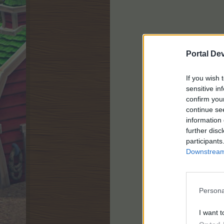
Portal De
If you wish 
sensitive in
confirm you
continue se
information 
further disc
participants
Downstream 
Persona
I want t