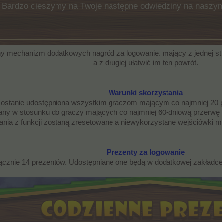
ć. Bardzo cieszymy na Twoje następne odwiedziny na naszy
 mechanizm dodatkowych nagród za logowanie, mający z jednej str
a z drugiej ułatwić im ten powrót.
Warunki skorzystania
zostanie udostępniona wszystkim graczom mającym co najmniej 20 po
y w stosunku do graczy mających co najmniej 60-dniową przerwę w
nia z funkcji zostaną zresetowane a niewykorzystane wejściówki mis
Prezenty za logowanie
łącznie 14 prezentów. Udostępniane one będą w dodatkowej zakładc