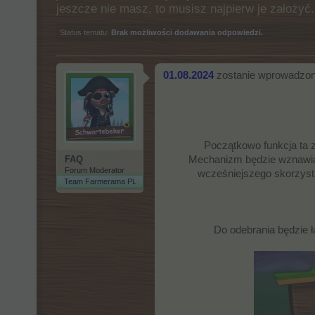
jeszcze nie masz, to musisz najpierw je założy
Status tematu:
Brak możliwości dodawania odpowiedzi.
01.08.2024
zostanie wprowadzony
Początkowo funkcja ta 
FAQ
Mechanizm będzie wznawian
Forum Moderator
wcześniejszego skorzysta
Team Farmerama PL
Do odebrania będzie 