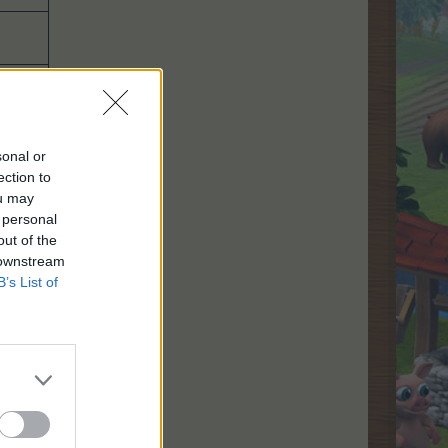
sonal or
ection to
ou may
 personal
out of the
 downstream
B’s List of
.
Wejściówki misji
: