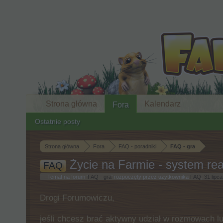
Strona główna
Kalendarz
Fora
Ostatnie posty
Strona główna
Fora
FAQ - poradniki
FAQ - gra
Życie na Farmie - system re
FAQ
Temat na forum '
FAQ - gra
' rozpoczęty przez użytkownika
FAQ
,
31 lipc
Drogi Forumowiczu,
jeśli chcesz brać aktywny udział w rozmowach lu