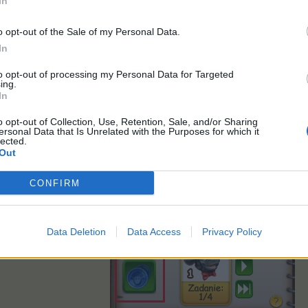
In
o opt-out of the Sale of my Personal Data.
In
Dzięki nim będzie można wykonać łącznie 7 misji w Spó
to opt-out of processing my Personal Data for Targeted
ing.
zątkowo dostępna będzie tylko Misja I, kolejne będą uaktywniane po
In
W misjach będzie można m.in. zdobyć
Wełniane m
o opt-out of Collection, Use, Retention, Sale, and/or Sharing
ersonal Data that Is Unrelated with the Purposes for which it
lected.
Out
CONFIRM
m one do zakupów w sklepiku, do którego przejdziecie przez ikonkę 
Data Deletion
Data Access
Privacy Policy