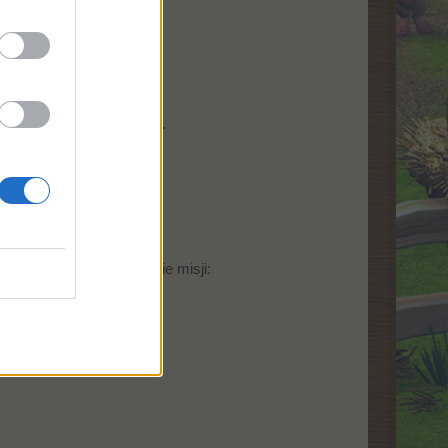
łdzielni.
 zakończeniu poprzedniej.
onety
:
wełnianej monety w oknie misji: