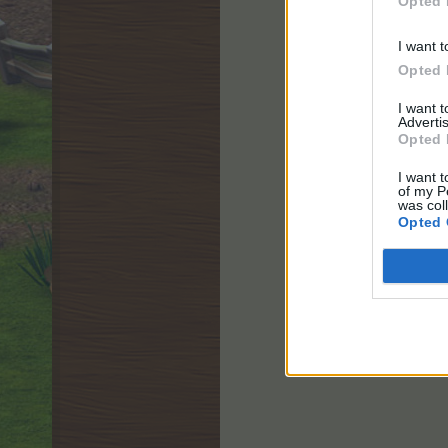
Opted 
I want t
Opted 
I want 
Advertis
Poc
Opted 
I want t
of my P
was col
Opted 
Posłużą wa