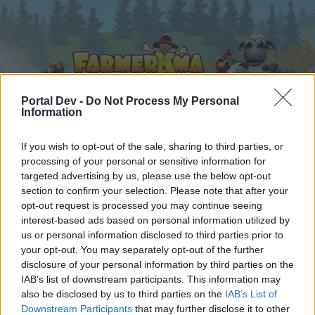
Portal Dev -
Do Not Process My Personal
Information
Strona główna
Kalendarz
If you wish to opt-out of the sale, sharing to third parties, or
Fora
processing of your personal or sensitive information for
Ostatnie posty
targeted advertising by us, please use the below opt-out
section to confirm your selection. Please note that after your
opt-out request is processed you may continue seeing
Fora
...
Kurza grzęda
Który poziom?
interest-based ads based on personal information utilized by
Użytkownicy, którzy lubią post #20.
us or personal information disclosed to third parties prior to
your opt-out. You may separately opt-out of the further
disclosure of your personal information by third parties on the
Drogi Forumowiczu,
IAB’s list of downstream participants. This information may
also be disclosed by us to third parties on the
IAB’s List of
jeśli chcesz brać aktywny udział w rozmowach
Downstream Participants
that may further disclose it to other
lub otworzyć własny wątek na tym forum, to