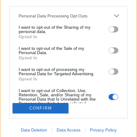
third parties.
musisz przejść na nie z Twojego konta w grze.
Jeśli go jeszcze nie masz, to musisz najpierw je
Personal Data Processing Opt Outs
założyć. Bardzo cieszymy na Twoje następne
odwiedziny na naszym forum.
„Przejdź do gry“
I want to opt-out of the Sharing of my
personal data.
Temat:
Który poziom?
Opted In
madzia6310
2 czerwca 2024
I want to opt-out of the Sale of my
Weteran forum
, Kobieta, <
Personal Data.
Posty:
938
Otrzymane polubienia:
5 330
Punkty trofeum:
950
Opted In
DIRAE
4 listopada 2022
I want to opt-out of processing my
Personal Data for Targeted Advertising.
Analityk forum
Opted In
Posty:
563
Otrzymane polubienia:
2 191
Punkty trofeum:
600
I want to opt-out of Collection, Use,
122qwazi
4 sierpnia 2017
Retention, Sale, and/or Sharing of my
Fanatyk forum
Personal Data that Is Unrelated with the
Posty:
2 528
Otrzymane polubienia:
2 711
Punkty trofeum:
3 300
Purposes for which it was collected.
CONFIRM
Opted Out
milencia_em
13 stycznia 2015
Fanatyk forum
, Kobieta
Posty:
2 561
Otrzymane polubienia:
8 807
Punkty trofeum:
3 300
Data Deletion
Data Access
Privacy Policy