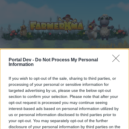
Portal Dev -
Do Not Process My Personal
Strona główna
Kalendarz
Fora
Information
Ostatnie posty
If you wish to opt-out of the sale, sharing to third parties, or
processing of your personal or sensitive information for
Fora
...
Opinie
Kalendarz Haloweenowy
targeted advertising by us, please use the below opt-out
Użytkownicy, którzy lubią post #48.
section to confirm your selection. Please note that after your
opt-out request is processed you may continue seeing
interest-based ads based on personal information utilized by
Drogi Forumowiczu,
us or personal information disclosed to third parties prior to
your opt-out. You may separately opt-out of the further
jeśli chcesz brać aktywny udział w rozmowach
disclosure of your personal information by third parties on the
lub otworzyć własny wątek na tym forum, to