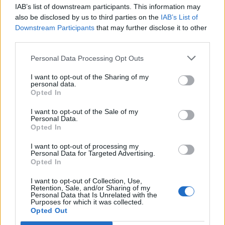
IAB’s list of downstream participants. This information may
musisz przejść na nie z Twojego konta w grze.
also be disclosed by us to third parties on the
IAB’s List of
Jeśli go jeszcze nie masz, to musisz najpierw je
Downstream Participants
that may further disclose it to other
założyć. Bardzo cieszymy na Twoje następne
third parties.
odwiedziny na naszym forum.
„Przejdź do gry“
Temat:
Opinie
Kalendarz Haloweenowy
Personal Data Processing Opt Outs
grania.
26 października 2025
I want to opt-out of the Sharing of my
personal data.
Baron forum
, Kobieta
Posty:
815
Otrzymane polubienia:
5 443
Punkty trofeum:
850
Opted In
krasnoludek10
21 października 2025
I want to opt-out of the Sale of my
Personal Data.
Chodząca legenda forum
Opted In
Posty:
33 628
Otrzymane polubienia:
86 787
Punkty trofeum:
6 000
I want to opt-out of processing my
Honorat.
19 października 2025
Personal Data for Targeted Advertising.
Opted In
Moguł forum
, Kobieta
Posty:
342
Otrzymane polubienia:
203
Punkty trofeum:
370
I want to opt-out of Collection, Use,
Retention, Sale, and/or Sharing of my
QAtaner77
18 października 2025
Personal Data that Is Unrelated with the
Moguł forum
, <
Purposes for which it was collected.
Posty:
340
Otrzymane polubienia:
1 823
Punkty trofeum:
370
Opted Out