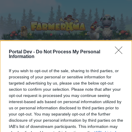
Portal Dev -
Do Not Process My Personal
Information
Strona główna
Kalendarz
Fora
If you wish to opt-out of the sale, sharing to third parties, or
Ostatnie posty
processing of your personal or sensitive information for
targeted advertising by us, please use the below opt-out
Fora
...
Opinie
Wycieczka na Nawiedzone Wzgórze
section to confirm your selection. Please note that after your
opt-out request is processed you may continue seeing
Użytkownicy, którzy lubią post #36.
interest-based ads based on personal information utilized by
us or personal information disclosed to third parties prior to
Drogi Forumowiczu,
your opt-out. You may separately opt-out of the further
disclosure of your personal information by third parties on the
jeśli chcesz brać aktywny udział w rozmowach
IAB’s list of downstream participants. This information may
lub otworzyć własny wątek na tym forum, to