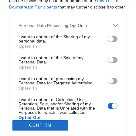
also be disclosed by us to third parties on the
IAB’s List of
musisz przejść na nie z Twojego konta w grze.
Downstream Participants
that may further disclose it to other
Jeśli go jeszcze nie masz, to musisz najpierw je
third parties.
założyć. Bardzo cieszymy na Twoje następne
odwiedziny na naszym forum.
„Przejdź do gry“
Personal Data Processing Opt Outs
Temat:
Opinie
Wycieczka na Nawiedzone Wzgórze
I want to opt-out of the Sharing of my
personal data.
Aisha1969
3 października 2025
Opted In
Generał forum
Posty:
1 746
Otrzymane polubienia:
11 759
Punkty trofeum:
1 750
I want to opt-out of the Sale of my
Personal Data.
nikolabln
3 października 2025
Opted In
Chodząca legenda forum
I want to opt-out of processing my
Posty:
11 067
Otrzymane polubienia:
39 667
Punkty trofeum:
6 000
Personal Data for Targeted Advertising.
Opted In
bogusiania
3 października 2025
Hrabia forum
I want to opt-out of Collection, Use,
Posty:
1 098
Otrzymane polubienia:
5 988
Punkty trofeum:
1 150
Retention, Sale, and/or Sharing of my
Personal Data that Is Unrelated with the
Purposes for which it was collected.
twardy81
2 października 2025
Opted Out
Komisarz forum
, Mężczyzna
CONFIRM
Posty:
636
Otrzymane polubienia:
3 824
Punkty trofeum:
650