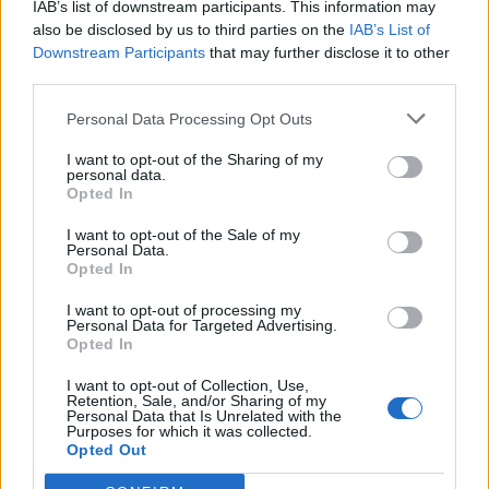
IAB’s list of downstream participants. This information may
musisz przejść na nie z Twojego konta w grze.
also be disclosed by us to third parties on the
IAB’s List of
Jeśli go jeszcze nie masz, to musisz najpierw je
Downstream Participants
that may further disclose it to other
założyć. Bardzo cieszymy na Twoje następne
third parties.
odwiedziny na naszym forum.
„Przejdź do gry“
Personal Data Processing Opt Outs
Temat:
Opinie
Wycieczka na Nawiedzone Wzgórze
nikolabln
4 października 2025
I want to opt-out of the Sharing of my
personal data.
Chodząca legenda forum
Opted In
Posty:
11 069
Otrzymane polubienia:
39 673
Punkty trofeum:
6 000
I want to opt-out of the Sale of my
Aisha1969
3 października 2025
Personal Data.
Opted In
Generał forum
Posty:
1 746
Otrzymane polubienia:
11 759
Punkty trofeum:
1 750
I want to opt-out of processing my
Personal Data for Targeted Advertising.
krasnoludek10
2 października 2025
Opted In
Chodząca legenda forum
Posty:
33 628
Otrzymane polubienia:
86 788
Punkty trofeum:
6 000
I want to opt-out of Collection, Use,
Retention, Sale, and/or Sharing of my
AngelGina
2 października 2025
Personal Data that Is Unrelated with the
Purposes for which it was collected.
Generał forum
Opted Out
Posty:
1 715
Otrzymane polubienia:
10 307
Punkty trofeum:
1 750