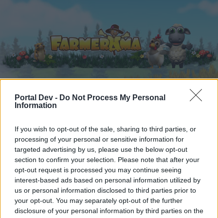
Portal Dev -
Do Not Process My Personal
Strona główna
Kalendarz
Fora
Information
Ostatnie posty
If you wish to opt-out of the sale, sharing to third parties, or
processing of your personal or sensitive information for
Fora
...
Opinie
Wycieczka na Nawiedzone Wzgórze
targeted advertising by us, please use the below opt-out
Użytkownicy, którzy lubią post #28.
section to confirm your selection. Please note that after your
opt-out request is processed you may continue seeing
interest-based ads based on personal information utilized by
Drogi Forumowiczu,
us or personal information disclosed to third parties prior to
your opt-out. You may separately opt-out of the further
jeśli chcesz brać aktywny udział w rozmowach
disclosure of your personal information by third parties on the
lub otworzyć własny wątek na tym forum, to