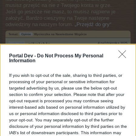
musisz przejść na nie z Twojego konta w grze.
Jeśli go jeszcze nie masz, to musisz najpierw je
założyć. Bardzo cieszymy na Twoje następne
odwiedziny na naszym forum.
„Przejdź do gry“
Temat:
Opinie
Wycieczka na Nawiedzone Wzgórze
nikolabln
4 października 2025
Chodząca legenda forum
Portal Dev -
Do Not Process My Personal
Posty:
11 061
Otrzymane polubienia:
39 651
Punkty trofeum:
6 000
Information
Aisha1969
3 października 2025
Generał forum
If you wish to opt-out of the sale, sharing to third parties, or
Posty:
1 746
Otrzymane polubienia:
11 759
Punkty trofeum:
1 750
processing of your personal or sensitive information for
targeted advertising by us, please use the below opt-out
vannkama
3 października 2025
section to confirm your selection. Please note that after your
Mieszkaniec forum
, Kobieta
opt-out request is processed you may continue seeing
Posty:
248
Otrzymane polubienia:
1 192
Punkty trofeum:
250
interest-based ads based on personal information utilized by
us or personal information disclosed to third parties prior to
aveno
2 października 2025
your opt-out. You may separately opt-out of the further
Czeladnik forum
Posty:
32
Otrzymane polubienia:
143
Punkty trofeum:
40
disclosure of your personal information by third parties on the
IAB’s list of downstream participants. This information may