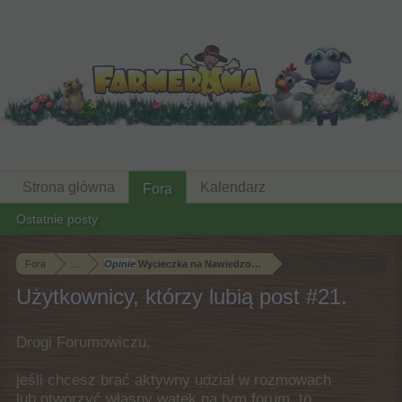
Strona główna
Kalendarz
Fora
Ostatnie posty
Fora
...
Opinie
Wycieczka na Nawiedzone Wzgórze
Użytkownicy, którzy lubią post #21.
Drogi Forumowiczu,
jeśli chcesz brać aktywny udział w rozmowach
lub otworzyć własny wątek na tym forum, to