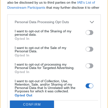
3mimoza7
2 października 2025
also be disclosed by us to third parties on the
IAB’s List of
Stary wyjadacz
Downstream Participants
that may further disclose it to other
Posty:
523
Otrzymane polubienia:
1 594
Punkty trofeum:
550
third parties.
abc2016
2 października 2025
Personal Data Processing Opt Outs
Chodząca legenda forum
Posty:
9 239
Otrzymane polubienia:
55 621
Punkty trofeum:
6 000
I want to opt-out of the Sharing of my
personal data.
Kasiunia13
2 października 2025
Opted In
Baron forum
, Kobieta
Posty:
756
Otrzymane polubienia:
10 162
Punkty trofeum:
850
I want to opt-out of the Sale of my
Personal Data.
Opted In
MamiKar
1 października 2025
Forumowy żółtodziób
I want to opt-out of processing my
Posty:
1
Otrzymane polubienia:
2
Punkty trofeum:
10
Personal Data for Targeted Advertising.
Opted In
Honorat.
1 października 2025
I want to opt-out of Collection, Use,
Moguł forum
, Kobieta
Retention, Sale, and/or Sharing of my
Posty:
342
Otrzymane polubienia:
203
Punkty trofeum:
370
Personal Data that Is Unrelated with the
Purposes for which it was collected.
bogusiania
1 października 2025
Opted Out
Hrabia forum
Posty:
1 097
Otrzymane polubienia:
5 977
Punkty trofeum:
1 150
CONFIRM