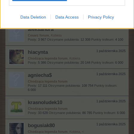
OLD_SNAKE
1 października 2025
Czeladnik forum
Data Deletion
Data Access
Privacy Policy
Posty:
12
Otrzymane polubienia:
52
Punkty trofeum:
40
aleksandra
1 października 2025
Cesarz forum
, Kobieta
Posty:
3 967
Otrzymane polubienia:
12 308
Punkty trofeum:
4 100
hiacynta
1 października 2025
Chodząca legenda forum
, Kobieta
Posty:
5 386
Otrzymane polubienia:
20 144
Punkty trofeum:
6 000
agniecha$
1 października 2025
Chodząca legenda forum
Posty:
17 111
Otrzymane polubienia:
108 754
Punkty trofeum:
6 000
krasnoludek10
1 października 2025
Chodząca legenda forum
Posty:
33 628
Otrzymane polubienia:
86 785
Punkty trofeum:
6 000
bogusiak80
1 października 2025
Chodząca legenda forum
, Kobieta, <