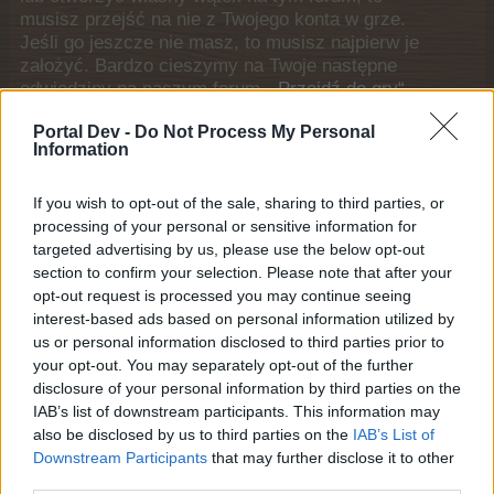
musisz przejść na nie z Twojego konta w grze.
Jeśli go jeszcze nie masz, to musisz najpierw je
założyć. Bardzo cieszymy na Twoje następne
odwiedziny na naszym forum.
„Przejdź do gry“
Ogólne linki
Portal Dev -
Do Not Process My Personal
Information
Strona główna
If you wish to opt-out of the sale, sharing to third parties, or
Fora
processing of your personal or sensitive information for
Godni uwagi użytkownicy
targeted advertising by us, please use the below opt-out
Ostatnia aktywność
section to confirm your selection. Please note that after your
opt-out request is processed you may continue seeing
Logowanie / Rejestracja
interest-based ads based on personal information utilized by
Pomoc
us or personal information disclosed to third parties prior to
your opt-out. You may separately opt-out of the further
Lista forów
disclosure of your personal information by third parties on the
IAB’s list of downstream participants. This information may
Regulaminy
also be disclosed by us to third parties on the
IAB’s List of
Downstream Participants
that may further disclose it to other
Regulaminy
third parties.