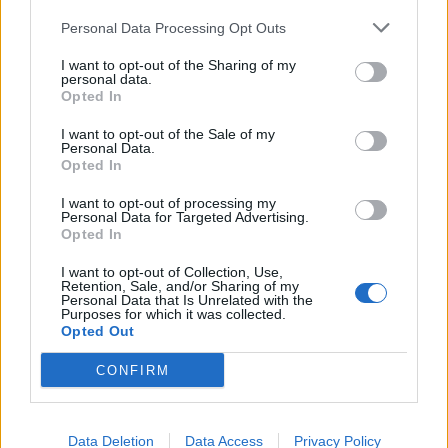
Centrala
Oficjalne ogłoszenia - gra
Personal Data Processing Opt Outs
Oficjalne ogłoszenia - ogólne
I want to opt-out of the Sharing of my
Ogłoszenia eventowe
personal data.
Opted In
Biuletyn producenta
FAQ - poradniki
I want to opt-out of the Sale of my
Personal Data.
Spis poradników
Opted In
FAQ - gra
I want to opt-out of processing my
FAQ - eventy
Personal Data for Targeted Advertising.
FAQ – pytania techniczne
Opted In
FAQ - płatności
I want to opt-out of Collection, Use,
Retention, Sale, and/or Sharing of my
Pomoc
Personal Data that Is Unrelated with the
Pytania ogólne
Purposes for which it was collected.
Opted Out
Pytania techniczne
Nowe forum - pytania techniczne
CONFIRM
Kącik mówców
Giełda - ogłoszenia graczy
Data Deletion
Data Access
Privacy Policy
Oficjalne konkursy forum