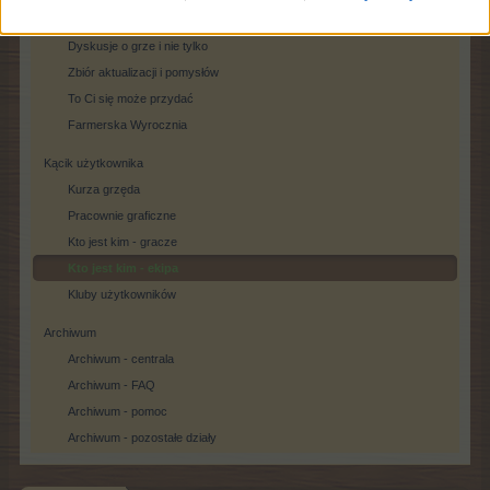
Rozmowy na temat oficjalnych ogłoszeń
Dyskusje o grze i nie tylko
Zbiór aktualizacji i pomysłów
To Ci się może przydać
Farmerska Wyrocznia
Kącik użytkownika
Kurza grzęda
Pracownie graficzne
Kto jest kim - gracze
Kto jest kim - ekipa
Kluby użytkowników
Archiwum
Archiwum - centrala
Archiwum - FAQ
Archiwum - pomoc
Archiwum - pozostałe działy